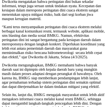
Dwikorita mengatakan bahwa peringatan dini bukan sekadar
informasi, tetapi juga seruan untuk tindakan nyata. Kecepatan dan
kesiapan dalam merespons peringatan dini cuaca ekstrem sangat
menentukan upaya mitigasi risiko, baik dari segi korban jiwa
maupun kerugian materiil.
“Kami terus menyampaikan peringatan dini cuaca ekstrem melalui
berbagai kanal komunikasi resmi, termasuk website, aplikasi mobile,
sms blasting dan media sosial BMKG. Namun, efektivitas
peringatan dini ini sangat bergantung pada kesiapan daerah dalam
meresponsnya dengan langkah konkret. Diperlukan koordinasi yang
lebih erat antara pemerintah daerah dan masyarakat guna
meminimalkan risiko bencana hidrometeorologi secara lebih cepat
dan efektif,” ujar Dwikorita di Jakarta, Selasa (4/3/2025).
Dwikorita mengungkapkan, BMKG memahami bahwa banyak
daerah saat ini dipimpin oleh kepala daerah baru yang mungkin
masih dalam proses adaptasi dengan perangkat di bawahnya. Oleh
karena itu, BMKG siap memberikan pendampingan lebih lanjut,
agar pemahaman terhadap sistem peringatan dini semakin optimal
dan dapat diterjemahkan ke dalam tindakan mitigasi yang efektif.
Selain itu, lanjut dia, BMKG mengajak masyarakat untuk lebih aktif
mengakses informasi cuaca melalui kanal resmi BMKG, sehingga
dapat mengambil langkah-langkah pencegahan lebih dini. Dengan