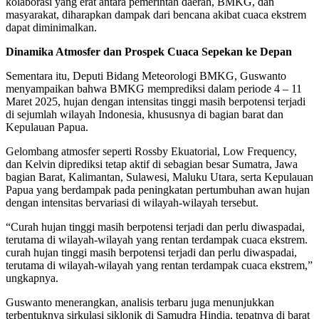
kolaborasi yang erat antara pemerintah daerah, BMKG, dan
masyarakat, diharapkan dampak dari bencana akibat cuaca ekstrem
dapat diminimalkan.
Dinamika Atmosfer dan Prospek Cuaca Sepekan ke Depan
Sementara itu, Deputi Bidang Meteorologi BMKG, Guswanto
menyampaikan bahwa BMKG memprediksi dalam periode 4 – 11
Maret 2025, hujan dengan intensitas tinggi masih berpotensi terjadi
di sejumlah wilayah Indonesia, khususnya di bagian barat dan
Kepulauan Papua.
Gelombang atmosfer seperti Rossby Ekuatorial, Low Frequency,
dan Kelvin diprediksi tetap aktif di sebagian besar Sumatra, Jawa
bagian Barat, Kalimantan, Sulawesi, Maluku Utara, serta Kepulauan
Papua yang berdampak pada peningkatan pertumbuhan awan hujan
dengan intensitas bervariasi di wilayah-wilayah tersebut.
“Curah hujan tinggi masih berpotensi terjadi dan perlu diwaspadai,
terutama di wilayah-wilayah yang rentan terdampak cuaca ekstrem.
curah hujan tinggi masih berpotensi terjadi dan perlu diwaspadai,
terutama di wilayah-wilayah yang rentan terdampak cuaca ekstrem,”
ungkapnya.
Guswanto menerangkan, analisis terbaru juga menunjukkan
terbentuknya sirkulasi siklonik di Samudra Hindia, tepatnya di barat