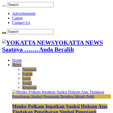
Advertisement
Career
Contact Us
YOKATTA NEWS
Saatnya ……. Anda Beralih
Home
News
Nasional
Politik
Sorot
Sosial
Regional
Menko Polkam Ingatkan Sanksi Hukum Atas
Tindakan Pengibaran Simbol Pengganti