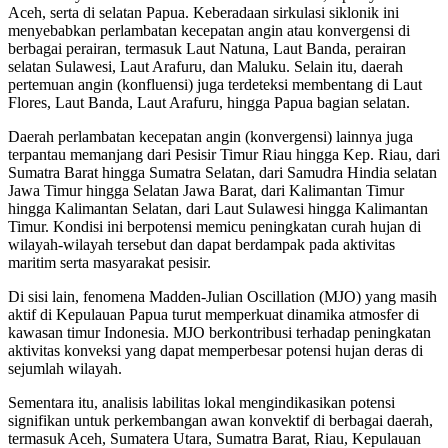
Aceh, serta di selatan Papua. Keberadaan sirkulasi siklonik ini
menyebabkan perlambatan kecepatan angin atau konvergensi di
berbagai perairan, termasuk Laut Natuna, Laut Banda, perairan
selatan Sulawesi, Laut Arafuru, dan Maluku. Selain itu, daerah
pertemuan angin (konfluensi) juga terdeteksi membentang di Laut
Flores, Laut Banda, Laut Arafuru, hingga Papua bagian selatan.
Daerah perlambatan kecepatan angin (konvergensi) lainnya juga
terpantau memanjang dari Pesisir Timur Riau hingga Kep. Riau, dari
Sumatra Barat hingga Sumatra Selatan, dari Samudra Hindia selatan
Jawa Timur hingga Selatan Jawa Barat, dari Kalimantan Timur
hingga Kalimantan Selatan, dari Laut Sulawesi hingga Kalimantan
Timur. Kondisi ini berpotensi memicu peningkatan curah hujan di
wilayah-wilayah tersebut dan dapat berdampak pada aktivitas
maritim serta masyarakat pesisir.
Di sisi lain, fenomena Madden-Julian Oscillation (MJO) yang masih
aktif di Kepulauan Papua turut memperkuat dinamika atmosfer di
kawasan timur Indonesia. MJO berkontribusi terhadap peningkatan
aktivitas konveksi yang dapat memperbesar potensi hujan deras di
sejumlah wilayah.
Sementara itu, analisis labilitas lokal mengindikasikan potensi
signifikan untuk perkembangan awan konvektif di berbagai daerah,
termasuk Aceh, Sumatera Utara, Sumatra Barat, Riau, Kepulauan