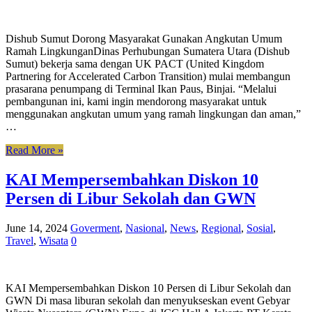
Dishub Sumut Dorong Masyarakat Gunakan Angkutan Umum
Ramah LingkunganDinas Perhubungan Sumatera Utara (Dishub
Sumut) bekerja sama dengan UK PACT (United Kingdom
Partnering for Accelerated Carbon Transition) mulai membangun
prasarana penumpang di Terminal Ikan Paus, Binjai. “Melalui
pembangunan ini, kami ingin mendorong masyarakat untuk
menggunakan angkutan umum yang ramah lingkungan dan aman,”
…
Read More »
KAI Mempersembahkan Diskon 10
Persen di Libur Sekolah dan GWN
June 14, 2024
Goverment
,
Nasional
,
News
,
Regional
,
Sosial
,
Travel
,
Wisata
0
KAI Mempersembahkan Diskon 10 Persen di Libur Sekolah dan
GWN Di masa liburan sekolah dan menyukseskan event Gebyar