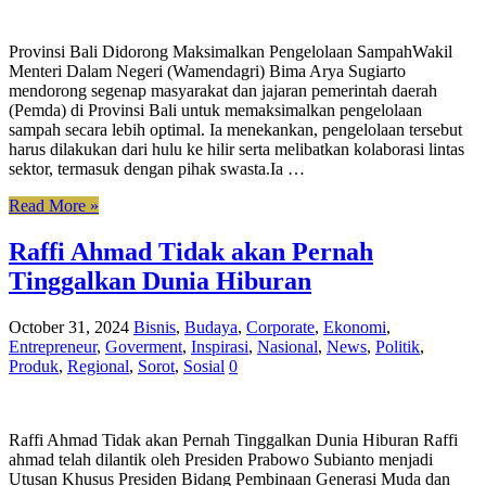
Provinsi Bali Didorong Maksimalkan Pengelolaan SampahWakil
Menteri Dalam Negeri (Wamendagri) Bima Arya Sugiarto
mendorong segenap masyarakat dan jajaran pemerintah daerah
(Pemda) di Provinsi Bali untuk memaksimalkan pengelolaan
sampah secara lebih optimal. Ia menekankan, pengelolaan tersebut
harus dilakukan dari hulu ke hilir serta melibatkan kolaborasi lintas
sektor, termasuk dengan pihak swasta.Ia …
Read More »
Raffi Ahmad Tidak akan Pernah
Tinggalkan Dunia Hiburan
October 31, 2024
Bisnis
,
Budaya
,
Corporate
,
Ekonomi
,
Entrepreneur
,
Goverment
,
Inspirasi
,
Nasional
,
News
,
Politik
,
Produk
,
Regional
,
Sorot
,
Sosial
0
Raffi Ahmad Tidak akan Pernah Tinggalkan Dunia Hiburan Raffi
ahmad telah dilantik oleh Presiden Prabowo Subianto menjadi
Utusan Khusus Presiden Bidang Pembinaan Generasi Muda dan