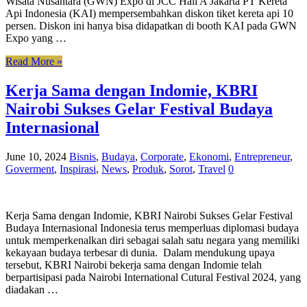
Wisata Nusantara (GWN) Expo di JCC Hall A Jakarta PT Kereta
Api Indonesia (KAI) mempersembahkan diskon tiket kereta api 10
persen. Diskon ini hanya bisa didapatkan di booth KAI pada GWN
Expo yang …
Read More »
Kerja Sama dengan Indomie, KBRI
Nairobi Sukses Gelar Festival Budaya
Internasional
June 10, 2024
Bisnis
,
Budaya
,
Corporate
,
Ekonomi
,
Entrepreneur
,
Goverment
,
Inspirasi
,
News
,
Produk
,
Sorot
,
Travel
0
Kerja Sama dengan Indomie, KBRI Nairobi Sukses Gelar Festival
Budaya Internasional Indonesia terus memperluas diplomasi budaya
untuk memperkenalkan diri sebagai salah satu negara yang memiliki
kekayaan budaya terbesar di dunia. Dalam mendukung upaya
tersebut, KBRI Nairobi bekerja sama dengan Indomie telah
berpartisipasi pada Nairobi International Cutural Festival 2024, yang
diadakan …