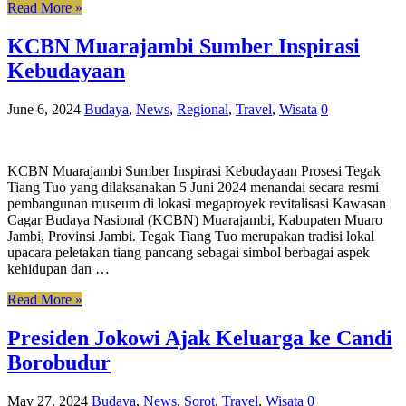
Read More »
KCBN Muarajambi Sumber Inspirasi
Kebudayaan
June 6, 2024
Budaya
,
News
,
Regional
,
Travel
,
Wisata
0
KCBN Muarajambi Sumber Inspirasi Kebudayaan Prosesi Tegak
Tiang Tuo yang dilaksanakan 5 Juni 2024 menandai secara resmi
pembangunan museum di lokasi megaproyek revitalisasi Kawasan
Cagar Budaya Nasional (KCBN) Muarajambi, Kabupaten Muaro
Jambi, Provinsi Jambi. Tegak Tiang Tuo merupakan tradisi lokal
upacara peletakan tiang pancang sebagai simbol berbagai aspek
kehidupan dan …
Read More »
Presiden Jokowi Ajak Keluarga ke Candi
Borobudur
May 27, 2024
Budaya
,
News
,
Sorot
,
Travel
,
Wisata
0