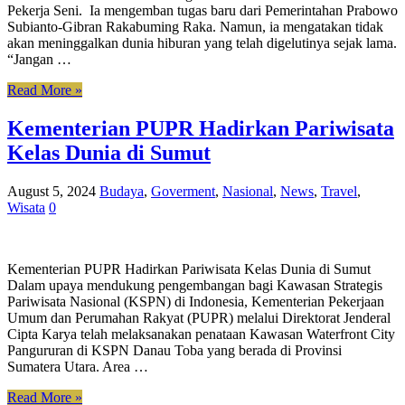
Pekerja Seni. Ia mengemban tugas baru dari Pemerintahan Prabowo
Subianto-Gibran Rakabuming Raka. Namun, ia mengatakan tidak
akan meninggalkan dunia hiburan yang telah digelutinya sejak lama.
“Jangan …
Read More »
Kementerian PUPR Hadirkan Pariwisata
Kelas Dunia di Sumut
August 5, 2024
Budaya
,
Goverment
,
Nasional
,
News
,
Travel
,
Wisata
0
Kementerian PUPR Hadirkan Pariwisata Kelas Dunia di Sumut
Dalam upaya mendukung pengembangan bagi Kawasan Strategis
Pariwisata Nasional (KSPN) di Indonesia, Kementerian Pekerjaan
Umum dan Perumahan Rakyat (PUPR) melalui Direktorat Jenderal
Cipta Karya telah melaksanakan penataan Kawasan Waterfront City
Pangururan di KSPN Danau Toba yang berada di Provinsi
Sumatera Utara. Area …
Read More »