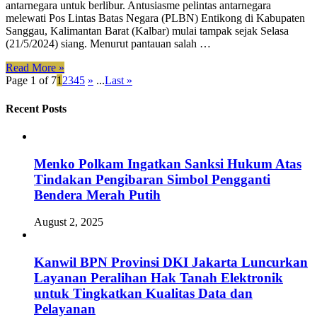
antarnegara untuk berlibur. Antusiasme pelintas antarnegara
melewati Pos Lintas Batas Negara (PLBN) Entikong di Kabupaten
Sanggau, Kalimantan Barat (Kalbar) mulai tampak sejak Selasa
(21/5/2024) siang. Menurut pantauan salah …
Read More »
Page 1 of 7
1
2
3
4
5
»
...
Last »
Recent Posts
Menko Polkam Ingatkan Sanksi Hukum Atas
Tindakan Pengibaran Simbol Pengganti
Bendera Merah Putih
August 2, 2025
Kanwil BPN Provinsi DKI Jakarta Luncurkan
Layanan Peralihan Hak Tanah Elektronik
untuk Tingkatkan Kualitas Data dan
Pelayanan