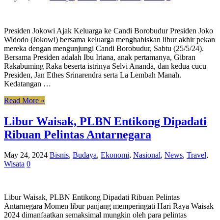
Presiden Jokowi Ajak Keluarga ke Candi Borobudur Presiden Joko
Widodo (Jokowi) bersama keluarga menghabiskan libur akhir pekan
mereka dengan mengunjungi Candi Borobudur, Sabtu (25/5/24).
Bersama Presiden adalah Ibu Iriana, anak pertamanya, Gibran
Rakabuming Raka beserta istrinya Selvi Ananda, dan kedua cucu
Presiden, Jan Ethes Srinarendra serta La Lembah Manah.
Kedatangan …
Read More »
Libur Waisak, PLBN Entikong Dipadati
Ribuan Pelintas Antarnegara
May 24, 2024
Bisnis
,
Budaya
,
Ekonomi
,
Nasional
,
News
,
Travel
,
Wisata
0
Libur Waisak, PLBN Entikong Dipadati Ribuan Pelintas
Antarnegara Momen libur panjang memperingati Hari Raya Waisak
2024 dimanfaatkan semaksimal mungkin oleh para pelintas