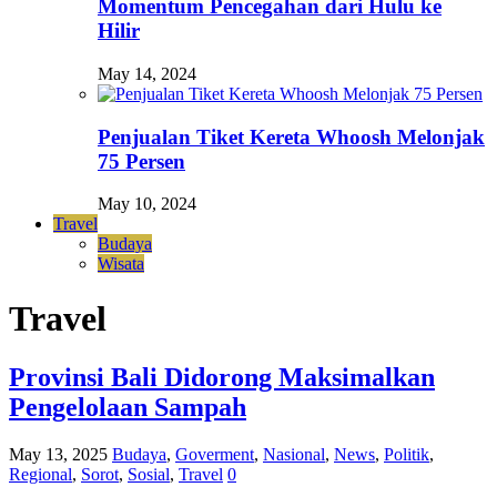
Momentum Pencegahan dari Hulu ke
Hilir
May 14, 2024
Penjualan Tiket Kereta Whoosh Melonjak
75 Persen
May 10, 2024
Travel
Budaya
Wisata
Travel
Provinsi Bali Didorong Maksimalkan
Pengelolaan Sampah
May 13, 2025
Budaya
,
Goverment
,
Nasional
,
News
,
Politik
,
Regional
,
Sorot
,
Sosial
,
Travel
0