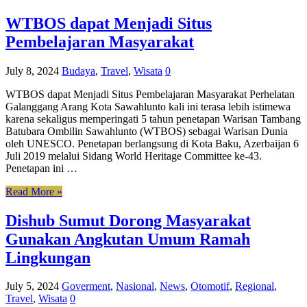
WTBOS dapat Menjadi Situs
Pembelajaran Masyarakat
July 8, 2024
Budaya
,
Travel
,
Wisata
0
WTBOS dapat Menjadi Situs Pembelajaran Masyarakat Perhelatan
Galanggang Arang Kota Sawahlunto kali ini terasa lebih istimewa
karena sekaligus memperingati 5 tahun penetapan Warisan Tambang
Batubara Ombilin Sawahlunto (WTBOS) sebagai Warisan Dunia
oleh UNESCO. Penetapan berlangsung di Kota Baku, Azerbaijan 6
Juli 2019 melalui Sidang World Heritage Committee ke-43.
Penetapan ini …
Read More »
Dishub Sumut Dorong Masyarakat
Gunakan Angkutan Umum Ramah
Lingkungan
July 5, 2024
Goverment
,
Nasional
,
News
,
Otomotif
,
Regional
,
Travel
,
Wisata
0