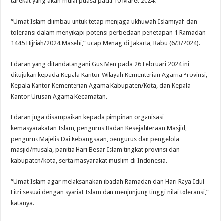
tarekat yang akan mulai puasa pada 10 Maret 2024.
“Umat Islam diimbau untuk tetap menjaga ukhuwah Islamiyah dan
toleransi dalam menyikapi potensi perbedaan penetapan 1 Ramadan
1445 Hijriah/2024 Masehi,” ucap Menag di Jakarta, Rabu (6/3/2024).
Edaran yang ditandatangani Gus Men pada 26 Februari 2024 ini
ditujukan kepada Kepala Kantor Wilayah Kementerian Agama Provinsi,
Kepala Kantor Kementerian Agama Kabupaten/Kota, dan Kepala
Kantor Urusan Agama Kecamatan.
Edaran juga disampaikan kepada pimpinan organisasi
kemasyarakatan Islam, pengurus Badan Kesejahteraan Masjid,
pengurus Majelis Dai Kebangsaan, pengurus dan pengelola
masjid/musala, panitia Hari Besar Islam tingkat provinsi dan
kabupaten/kota, serta masyarakat muslim di Indonesia.
“Umat Islam agar melaksanakan ibadah Ramadan dan Hari Raya Idul
Fitri sesuai dengan syariat Islam dan menjunjung tinggi nilai toleransi,”
katanya.