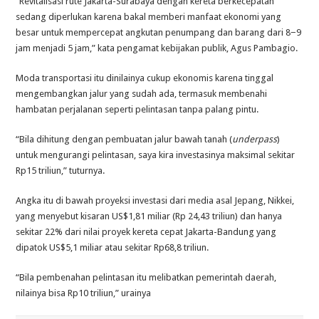
“Revitalisasi rute Jakarta-Surabaya dengan kereta berkecepatan
sedang diperlukan karena bakal memberi manfaat ekonomi yang
besar untuk mempercepat angkutan penumpang dan barang dari 8−9
jam menjadi 5 jam,” kata pengamat kebijakan publik, Agus Pambagio.
Moda transportasi itu dinilainya cukup ekonomis karena tinggal
mengembangkan jalur yang sudah ada, termasuk membenahi
hambatan perjalanan seperti pelintasan tanpa palang pintu.
“Bila dihitung dengan pembuatan jalur bawah tanah (
underpass
)
untuk mengurangi pelintasan, saya kira investasinya maksimal sekitar
Rp15 triliun,” tuturnya.
Angka itu di bawah proyeksi investasi dari media asal Jepang, Nikkei,
yang menyebut kisaran US$1,81 miliar (Rp 24,43 triliun) dan hanya
sekitar 22% dari nilai proyek kereta cepat Jakarta-Bandung yang
dipatok US$5,1 miliar atau sekitar Rp68,8 triliun.
“Bila pembenahan pelintasan itu melibatkan pemerintah daerah,
nilainya bisa Rp10 triliun,” urainya