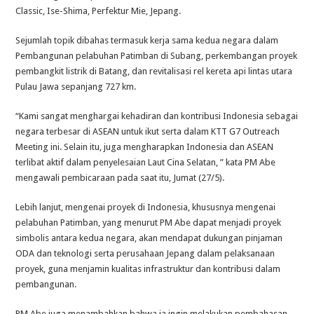
Classic, Ise-Shima, Perfektur Mie, Jepang.
Sejumlah topik dibahas termasuk kerja sama kedua negara dalam
Pembangunan pelabuhan Patimban di Subang, perkembangan proyek
pembangkit listrik di Batang, dan revitalisasi rel kereta api lintas utara
Pulau Jawa sepanjang 727 km.
“Kami sangat menghargai kehadiran dan kontribusi Indonesia sebagai
negara terbesar di ASEAN untuk ikut serta dalam KTT G7 Outreach
Meeting ini. Selain itu, juga mengharapkan Indonesia dan ASEAN
terlibat aktif dalam penyelesaian Laut Cina Selatan, ” kata PM Abe
mengawali pembicaraan pada saat itu, Jumat (27/5).
Lebih lanjut, mengenai proyek di Indonesia, khususnya mengenai
pelabuhan Patimban, yang menurut PM Abe dapat menjadi proyek
simbolis antara kedua negara, akan mendapat dukungan pinjaman
ODA dan teknologi serta perusahaan Jepang dalam pelaksanaan
proyek, guna menjamin kualitas infrastruktur dan kontribusi dalam
pembangunan.
PM Abe juga menambahkan bahwa ia ingin melakukan pembahasan