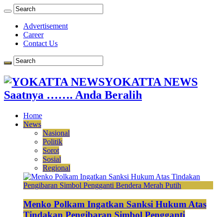
Advertisement
Career
Contact Us
YOKATTA NEWS
Saatnya ……. Anda Beralih
Home
News
Nasional
Politik
Sorot
Sosial
Regional
Menko Polkam Ingatkan Sanksi Hukum Atas
Tindakan Pengibaran Simbol Pengganti