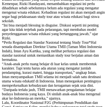
Kemenpar, Rizki Handayani, menambahkan regulasi ini perlu
dihadirkan sebab sebelumnya belum ada regulasi yang mengatur
mengenai wisata edukasi. Kehadiran regulasi ini akan menjadi angin
segar bagi pelaksanaan study tour atau wisata edukasi bagi siswa
sekolah.
“Ini bisa menjadi blessing in disguise. Diskusi seperti ini penting
agar kita tidak terjebak pada pelarangan, tapi membahas model
penyelenggaraan wisata edukasi yang bertanggung jawab,” ujar
Rizki.
*Perlu Regulasi dan Standar Nasional tentang Study Tour*Hal
senada disampaikan Direktur Utama TMII (Taman Mini Indonesia
Indah), Intan Ayu Kartika, yang melihat perlunya regulasi dan
standar nasional untuk memastikan study tour berjalan aman dan
bermakna.
“Anak-anak perlu ruang belajar di luar kelas untuk membentuk
karakter. Tapi tentu harus ada aturan yang mengatur jumlah
pendamping, kurasi materi, hingga transportasi,” ungkap Intan.
Intan menyampaikan TMII selama ini menjadi salah satu destinasi
utama wisata edukatif di Indonesia. Intan menegaskan pentingnya
memperkenalkan kebudayaan dan keragaman sejak usia dini.
“Daripada terlalu jauh, TMII menawarkan pengalaman belajar
budaya Indonesia yang kaya. Di sinilah anak-anak bisa mengenal
akar ke-Indonesia-an mereka,” ujarnya.
Lalu, Koordinator Nasional P2G (Perhimpunan Pendidikan dan
Guru), Satriawan Salim, menilai bahwa pelarangan total study tour