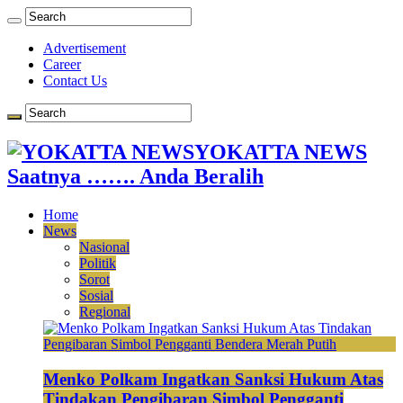
Advertisement
Career
Contact Us
YOKATTA NEWS
Saatnya ……. Anda Beralih
Home
News
Nasional
Politik
Sorot
Sosial
Regional
Menko Polkam Ingatkan Sanksi Hukum Atas
Tindakan Pengibaran Simbol Pengganti