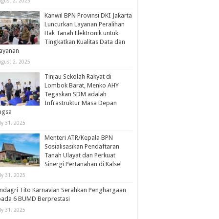
ugust 2, 2025
Kanwil BPN Provinsi DKI Jakarta
Luncurkan Layanan Peralihan
Hak Tanah Elektronik untuk
Tingkatkan Kualitas Data dan
layanan
ugust 2, 2025
Tinjau Sekolah Rakyat di
Lombok Barat, Menko AHY
Tegaskan SDM adalah
Infrastruktur Masa Depan
ngsa
ly 31, 2025
Menteri ATR/Kepala BPN
Sosialisasikan Pendaftaran
Tanah Ulayat dan Perkuat
Sinergi Pertanahan di Kalsel
ly 31, 2025
dagri Tito Karnavian Serahkan Penghargaan
pada 6 BUMD Berprestasi
ly 31, 2025