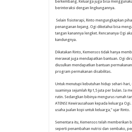
berkembang. Keluarga juga bisa menggunaka
berinteraksi dengan lingkungannya.
Selain fisioterapi, Rinto mengungkapkan pih
penanganan kejang. Ogi diketahui bisa meng
tangan kanannya lengket. Rencananya Ogi aka
kandungnya.
Dikatakan Rinto, Kemensos tidak hanya memb
merawat juga mendapatkan bantuan. Ogi dira
diusulkan mendapatkan bantuan permakanan l
program permakanan disabilitas.
Untuk menutupi kebutuhan hidup sehari-hari
suaminya sejumlah Rp1,5 juta per bulan. Ia
rutin. Sedangkan bibinya mengurus rumah ta
ATENSI Kewirausahaan kepada keluarga Ogi. “
usaha jualan kopi untuk keluarga,” ujar Rinto.
Sementara itu, Kemensos telah memberikan 
seperti penambahan nutrisi dan sembako, perle