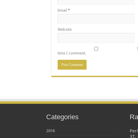
Email
*
Website
time I comment.
Categories
Ra
Perl
2016
3T,