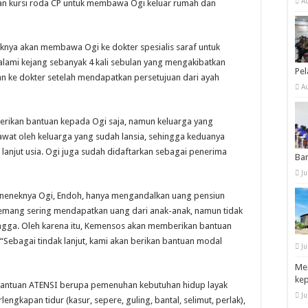
A
n kursi roda CP untuk membawa Ogi keluar rumah dan
aknya akan membawa Ogi ke dokter spesialis saraf untuk
alami kejang sebanyak 4 kali sebulan yang mengakibatkan
Pe
n ke dokter setelah mendapatkan persetujuan dari ayah
A
erikan bantuan kepada Ogi saja, namun keluarga yang
wat oleh keluarga yang sudah lansia, sehingga keduanya
anjut usia. Ogi juga sudah didaftarkan sebagai penerima
Ba
Ju
, neneknya Ogi, Endoh, hanya mengandalkan uang pensiun
 memang sering mendapatkan uang dari anak-anak, namun tidak
ngga. Oleh karena itu, Kemensos akan memberikan bantuan
Sebagai tindak lanjut, kami akan berikan bantuan modal
Ju
Men
ke
bantuan ATENSI berupa pemenuhan kebutuhan hidup layak
Ju
ngkapan tidur (kasur, sepere, guling, bantal, selimut, perlak),