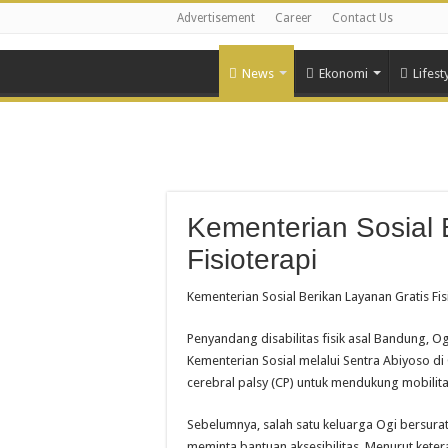
Advertisement
Career
Contact Us
News
Ekonomi
Lifest
Kementerian Sosial 
Fisioterapi
Kementerian Sosial Berikan Layanan Gratis Fis
Penyandang disabilitas fisik asal Bandung, O
Kementerian Sosial melalui Sentra Abiyoso di 
cerebral palsy (CP) untuk mendukung mobilit
Sebelumnya, salah satu keluarga Ogi bersurat
meminta bantuan aksesibilitas. Menurut kete