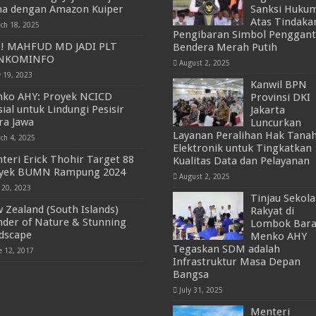
a dengan Amazon Kuiper
Sanksi Huku
Atas Tindaka
ch 18, 2025
Pengibaran Simbol Penggant
! MAHFUD MD JADI PLT
Bendera Merah Putih
NKOMINFO
August 2, 2025
 19, 2023
Kanwil BPN
ko AHY: Proyek NCICD
Provinsi DKI
sial untuk Lindungi Pesisir
Jakarta
ra Jawa
Luncurkan
Layanan Peralihan Hak Tana
ch 4, 2025
Elektronik untuk Tingkatkan
teri Erick Thohir Target 88
Kualitas Data dan Pelayanan
yek BUMN Rampung 2024
August 2, 2025
y 20, 2023
Tinjau Sekol
 Zealand (South Islands)
Rakyat di
der of Nature & Stunning
Lombok Bara
dscape
Menko AHY
Tegaskan SDM adalah
e 12, 2017
Infrastruktur Masa Depan
Bangsa
July 31, 2025
Menteri