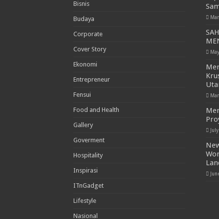
Bisnis
Sam
Mar
Budaya
SAH
Corporate
ME
Cover Story
May
Ekonomi
Men
Kru
Entrepreneur
Uta
Fensui
Mar
Food and Health
Men
Pro
Gallery
Jul
Goverment
New
Won
Hospitality
Lan
Inspirasi
Jun
ITnGadget
Lifestyle
Nasional