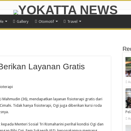
yle
Gallery
Otomotif
Travel
Re
Berikan Layanan Gratis
A
ioterapi
gi Mahmudin (36), mendapatkan layanan fisioterapi gratis dari
Cimahi. Tidak hanya fisioterapi, Ogi juga diberikan kursi roda
asnya.
Pe
A
 kepada Menteri Sosial Tri Rismaharini perihal kondisi Ogi dan
rangan Bibi Ogi, Eem Sukaesih (61), keponakannya memang