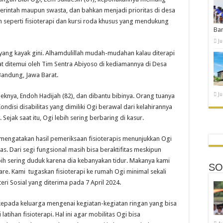
rintah maupun swasta, dan bahkan menjadi prioritas di desa
seperti fisioterapi dan kursi roda khusus yang mendukung
Ba
Ju
 yang kayak gini. Alhamdulillah mudah-mudahan kalau diterapi
at ditemui oleh Tim Sentra Abiyoso di kediamannya di Desa
andung, Jawa Barat.
Ju
neknya, Endoh Hadijah (82), dan dibantu bibinya. Orang tuanya
ndisi disabilitas yang dimiliki Ogi berawal dari kelahirannya
ejak saat itu, Ogi lebih sering berbaring di kasur.
, mengatakan hasil pemeriksaan fisioterapis menunjukkan Ogi
s. Dari segi fungsional masih bisa beraktifitas meskipun
bih sering duduk karena dia kebanyakan tidur. Makanya kami
SO
are. Kami tugaskan fisioterapi ke rumah Ogi minimal sekali
ri Sosial yang diterima pada 7 April 2024.
kepada keluarga mengenai kegiatan-kegiatan ringan yang bisa
atihan fisioterapi. Hal ini agar mobilitas Ogi bisa