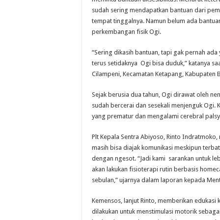
sudah sering mendapatkan bantuan dari peme
tempat tinggalnya. Namun belum ada bantuan 
perkembangan fisik Ogi.
“Sering dikasih bantuan, tapi gak pernah ada
terus setidaknya Ogi bisa duduk,” katanya sa
Cilampeni, Kecamatan Ketapang, Kabupaten B
Sejak berusia dua tahun, Ogi dirawat oleh ne
sudah bercerai dan sesekali menjenguk Ogi. Ko
yang prematur dan mengalami cerebral palsy. S
Plt Kepala Sentra Abiyoso, Rinto Indratmoko
masih bisa diajak komunikasi meskipun terbata
dengan ngesot. “Jadi kami sarankan untuk le
akan lakukan fisioterapi rutin berbasis homec
sebulan,” ujarnya dalam laporan kepada Mente
Kemensos, lanjut Rinto, memberikan edukasi 
dilakukan untuk menstimulasi motorik sebagai l