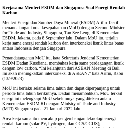
Kerjasama Menteri ESDM dan Singapura Soal
Energi Rendah
Karbon
Menteri Energi dan Sumber Daya Mineral (ESDM) Arifin Tasrif
menandatangani nota kesepahaman (MoU) dengan Second Minister
for Trade and Industry Singapura, Tan See Leng, di Kementerian
ESDM, Jakarta, pada 8 September lalu. Dalam MoU itu, terjalin
kerja sama energi rendah karbon dan interkoneksi listrik lintas batas
antara Indonesia dengan Singapura.
Penandatanganan MoU itu, kata Sekretaris Jenderal Kementerian
ESDM Dadan Kusdiana, membahas kerja sama perdagangan listrik
dengan low carbon. “Ini kelanjutan dari ASEAN Meeting di Bali.
Ini akan meningkatkan interkoneksi di ASEAN,” kata Arifin, Rabu
(13/9/2023).
MoU ini berlaku selama lima tahun dan dapat diperpanjang untuk
periode lima tahun berikutnya. Dadan menambahkan, MoU terkait
energi ini melengkapi MoU sebelumnya yang diteken antara
Kementerian ESDM RI dengan Ministry of Trade and Industry
(MTI) Singapura pada 21 Januari 2022 lalu.
Area kerja sama itu mencakup pengembangan teknologi energi
rendah karbon (solar PV, hydrogen, dan CCS/CCUS);