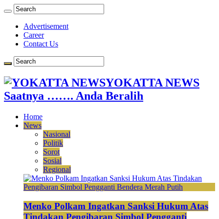
Advertisement
Career
Contact Us
YOKATTA NEWS
Saatnya ……. Anda Beralih
Home
News
Nasional
Politik
Sorot
Sosial
Regional
Menko Polkam Ingatkan Sanksi Hukum Atas
Tindakan Pengibaran Simbol Pengganti