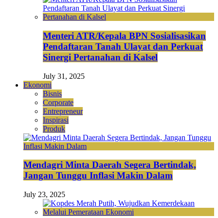
Menteri ATR/Kepala BPN Sosialisasikan
Pendaftaran Tanah Ulayat dan Perkuat
Sinergi Pertanahan di Kalsel
July 31, 2025
Ekonomi
Bisnis
Corporate
Entrepreneur
Inspirasi
Produk
Mendagri Minta Daerah Segera Bertindak,
Jangan Tunggu Inflasi Makin Dalam
July 23, 2025