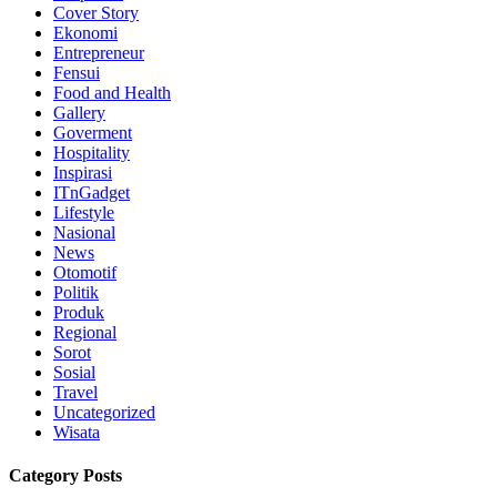
Cover Story
Ekonomi
Entrepreneur
Fensui
Food and Health
Gallery
Goverment
Hospitality
Inspirasi
ITnGadget
Lifestyle
Nasional
News
Otomotif
Politik
Produk
Regional
Sorot
Sosial
Travel
Uncategorized
Wisata
Category Posts