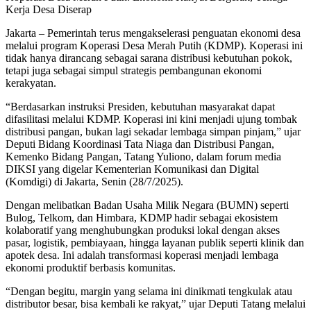
Kerja Desa Diserap
Jakarta – Pemerintah terus mengakselerasi penguatan ekonomi desa
melalui program Koperasi Desa Merah Putih (KDMP). Koperasi ini
tidak hanya dirancang sebagai sarana distribusi kebutuhan pokok,
tetapi juga sebagai simpul strategis pembangunan ekonomi
kerakyatan.
“Berdasarkan instruksi Presiden, kebutuhan masyarakat dapat
difasilitasi melalui KDMP. Koperasi ini kini menjadi ujung tombak
distribusi pangan, bukan lagi sekadar lembaga simpan pinjam,” ujar
Deputi Bidang Koordinasi Tata Niaga dan Distribusi Pangan,
Kemenko Bidang Pangan, Tatang Yuliono, dalam forum media
DIKSI yang digelar Kementerian Komunikasi dan Digital
(Komdigi) di Jakarta, Senin (28/7/2025).
Dengan melibatkan Badan Usaha Milik Negara (BUMN) seperti
Bulog, Telkom, dan Himbara, KDMP hadir sebagai ekosistem
kolaboratif yang menghubungkan produksi lokal dengan akses
pasar, logistik, pembiayaan, hingga layanan publik seperti klinik dan
apotek desa. Ini adalah transformasi koperasi menjadi lembaga
ekonomi produktif berbasis komunitas.
“Dengan begitu, margin yang selama ini dinikmati tengkulak atau
distributor besar, bisa kembali ke rakyat,” ujar Deputi Tatang melalui