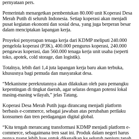
pernyataan pers.
Pemerintah menargetkan pembentukan 80.000 unit Koperasi Desa
Merah Putih di seluruh Indonesia. Setiap koperasi akan menjadi
pusat kegiatan ekonomi dan sosial desa, yang juga berperan besar
dalam menciptakan lapangan kerja.
Proyeksi penyerapan tenaga kerja dari KDMP meliputi 240.000
pengelola koperasi (P3K), 400.000 pengurus koperasi, 240.000
pengawas koperasi, dan 560.000 tenaga kerja unit usaha (seperti
toko, apotek, cold storage, dan logistik).
Totalnya, lebih dari 1,4 juta lapangan kerja baru akan terbuka,
khususnya bagi pemuda dan masyarakat desa.
“Mekanisme perekrutannya akan dilakukan oleh para pemangku
kepentingan di tingkat daerah, agar selaras dengan potensi lokal
masing-masing wilayah,” jelas Tatang.
Koperasi Desa Merah Putih juga dirancang menjadi platform
berbasis e-commerce, sebagai jawaban atas perubahan perilaku
konsumen dan tren perdagangan digital global.
“Kita tengah merancang transformasi KDMP menjadi platform e-
commerce, sebagaimana tren saat ini. Produk dalam negeri harus
punya ruang lebih luas untuk dikenalkan ke seluruh penjuru tanah