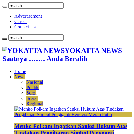
Advertisement
Career
Contact Us
YOKATTA NEWS
Saatnya ……. Anda Beralih
Home
News
Nasional
Politik
Sorot
Sosial
Regional
Menko Polkam Ingatkan Sanksi Hukum Atas
Tindakan Pengibaran Simbol Pengganti