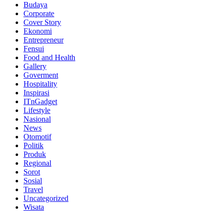
Budaya
Corporate
Cover Story
Ekonomi
Entrepreneur
Fensui
Food and Health
Gallery
Goverment
Hospitality
Inspirasi
ITnGadget
Lifestyle
Nasional
News
Otomotif
Politik
Produk
Regional
Sorot
Sosial
Travel
Uncategorized
Wisata