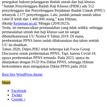
penegakan hukum pelanggaran ibadah umrah dan haji khusus.
“Jumlah Penyelenggara Ibadah Haji Khusus (PIHK) ada 512
penyelenggara dan Penyelenggara Perjalanan Ibadah Umrah (PPIU)
sebanyak 2.177 penyelenggara. Lalu, jumlah jamaah umrah tahun
1444 H lebih dari 1.400.000 orang,” kata Hilman,
dikutip
Kemenag.go.id
, Minggu (20/8/2023).
Tentu, ini memunculkan permasalahan yang tidak sedikit, sehingga
permasalahan umrah dan haji khusus saat ini sangat
dibutuhkansesuai UU Nomor 8 Tahun 2019. Di mana,
pembentukan PPNS harus sudah dilaksanakan dua tahun setelah
UU itu disahkan.
Tahun 2020, Ditjen PHU telah beberapa kali Focus Group
Discussion untuk pembentukan PPNS. Tapi, karena Covid-19,
upaya pembentukan PPNS tertunda. Pada 2023, upaya itu
dilanjutkan dengan FGD Pra-Diklat PPNS, sehingga Hilman
berkomitmen akan mengajukan Diklat PPNS pada 2024
Best free WordPress theme
Share
Facebook
Twitter
Google +