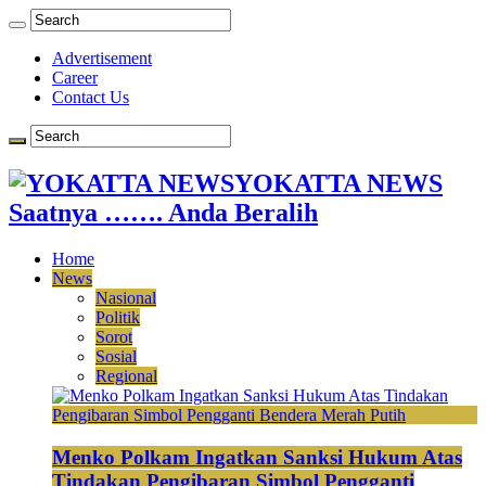
Advertisement
Career
Contact Us
YOKATTA NEWS
Saatnya ……. Anda Beralih
Home
News
Nasional
Politik
Sorot
Sosial
Regional
Menko Polkam Ingatkan Sanksi Hukum Atas
Tindakan Pengibaran Simbol Pengganti