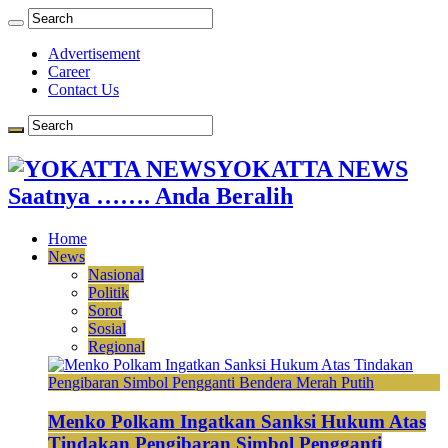
Advertisement
Career
Contact Us
YOKATTA NEWS
Saatnya ……. Anda Beralih
Home
News
Nasional
Politik
Sorot
Sosial
Regional
Menko Polkam Ingatkan Sanksi Hukum Atas
Tindakan Pengibaran Simbol Pengganti