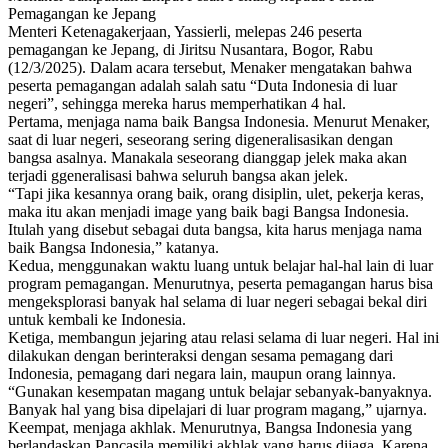
Pemagangan ke Jepang
Menteri Ketenagakerjaan, Yassierli, melepas 246 peserta
pemagangan ke Jepang, di Jiritsu Nusantara, Bogor, Rabu
(12/3/2025). Dalam acara tersebut, Menaker mengatakan bahwa
peserta pemagangan adalah salah satu “Duta Indonesia di luar
negeri”, sehingga mereka harus memperhatikan 4 hal.
Pertama, menjaga nama baik Bangsa Indonesia. Menurut Menaker,
saat di luar negeri, seseorang sering digeneralisasikan dengan
bangsa asalnya. Manakala seseorang dianggap jelek maka akan
terjadi ggeneralisasi bahwa seluruh bangsa akan jelek.
“Tapi jika kesannya orang baik, orang disiplin, ulet, pekerja keras,
maka itu akan menjadi image yang baik bagi Bangsa Indonesia.
Itulah yang disebut sebagai duta bangsa, kita harus menjaga nama
baik Bangsa Indonesia,” katanya.
Kedua, menggunakan waktu luang untuk belajar hal-hal lain di luar
program pemagangan. Menurutnya, peserta pemagangan harus bisa
mengeksplorasi banyak hal selama di luar negeri sebagai bekal diri
untuk kembali ke Indonesia.
Ketiga, membangun jejaring atau relasi selama di luar negeri. Hal ini
dilakukan dengan berinteraksi dengan sesama pemagang dari
Indonesia, pemagang dari negara lain, maupun orang lainnya.
“Gunakan kesempatan magang untuk belajar sebanyak-banyaknya.
Banyak hal yang bisa dipelajari di luar program magang,” ujarnya.
Keempat, menjaga akhlak. Menurutnya, Bangsa Indonesia yang
berlandaskan Pancasila memiliki akhlak yang harus dijaga. Karena