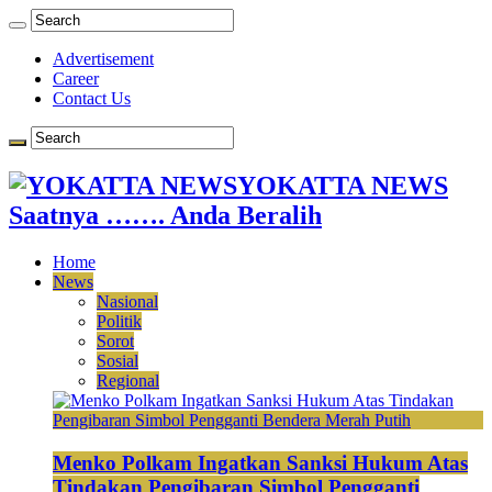
Advertisement
Career
Contact Us
YOKATTA NEWS
Saatnya ……. Anda Beralih
Home
News
Nasional
Politik
Sorot
Sosial
Regional
Menko Polkam Ingatkan Sanksi Hukum Atas
Tindakan Pengibaran Simbol Pengganti