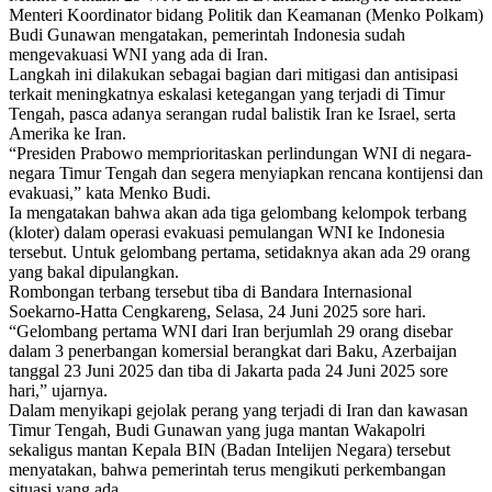
Menteri Koordinator bidang Politik dan Keamanan (Menko Polkam)
Budi Gunawan mengatakan, pemerintah Indonesia sudah
mengevakuasi WNI yang ada di Iran.
Langkah ini dilakukan sebagai bagian dari mitigasi dan antisipasi
terkait meningkatnya eskalasi ketegangan yang terjadi di Timur
Tengah, pasca adanya serangan rudal balistik Iran ke Israel, serta
Amerika ke Iran.
“Presiden Prabowo memprioritaskan perlindungan WNI di negara-
negara Timur Tengah dan segera menyiapkan rencana kontijensi dan
evakuasi,” kata Menko Budi.
Ia mengatakan bahwa akan ada tiga gelombang kelompok terbang
(kloter) dalam operasi evakuasi pemulangan WNI ke Indonesia
tersebut. Untuk gelombang pertama, setidaknya akan ada 29 orang
yang bakal dipulangkan.
Rombongan terbang tersebut tiba di Bandara Internasional
Soekarno-Hatta Cengkareng, Selasa, 24 Juni 2025 sore hari.
“Gelombang pertama WNI dari Iran berjumlah 29 orang disebar
dalam 3 penerbangan komersial berangkat dari Baku, Azerbaijan
tanggal 23 Juni 2025 dan tiba di Jakarta pada 24 Juni 2025 sore
hari,” ujarnya.
Dalam menyikapi gejolak perang yang terjadi di Iran dan kawasan
Timur Tengah, Budi Gunawan yang juga mantan Wakapolri
sekaligus mantan Kepala BIN (Badan Intelijen Negara) tersebut
menyatakan, bahwa pemerintah terus mengikuti perkembangan
situasi yang ada.