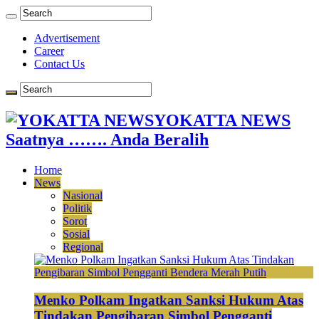
Advertisement
Career
Contact Us
YOKATTA NEWS
Saatnya ……. Anda Beralih
Home
News
Nasional
Politik
Sorot
Sosial
Regional
Menko Polkam Ingatkan Sanksi Hukum Atas
Tindakan Pengibaran Simbol Pengganti