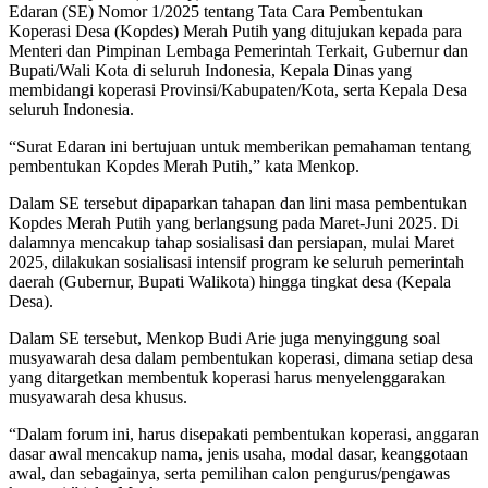
Edaran (SE) Nomor 1/2025 tentang Tata Cara Pembentukan
Koperasi Desa (Kopdes) Merah Putih yang ditujukan kepada para
Menteri dan Pimpinan Lembaga Pemerintah Terkait, Gubernur dan
Bupati/Wali Kota di seluruh Indonesia, Kepala Dinas yang
membidangi koperasi Provinsi/Kabupaten/Kota, serta Kepala Desa
seluruh Indonesia.
“Surat Edaran ini bertujuan untuk memberikan pemahaman tentang
pembentukan Kopdes Merah Putih,” kata Menkop.
Dalam SE tersebut dipaparkan tahapan dan lini masa pembentukan
Kopdes Merah Putih yang berlangsung pada Maret-Juni 2025. Di
dalamnya mencakup tahap sosialisasi dan persiapan, mulai Maret
2025, dilakukan sosialisasi intensif program ke seluruh pemerintah
daerah (Gubernur, Bupati Walikota) hingga tingkat desa (Kepala
Desa).
Dalam SE tersebut, Menkop Budi Arie juga menyinggung soal
musyawarah desa dalam pembentukan koperasi, dimana setiap desa
yang ditargetkan membentuk koperasi harus menyelenggarakan
musyawarah desa khusus.
“Dalam forum ini, harus disepakati pembentukan koperasi, anggaran
dasar awal mencakup nama, jenis usaha, modal dasar, keanggotaan
awal, dan sebagainya, serta pemilihan calon pengurus/pengawas