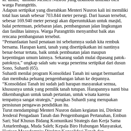
warga Parangtritis.
Adapun sertipikat yang diserahkan Menteri Nusron kali ini memiliki
total luas tanah sebesar 703.844 meter persegi. Dari luasan tersebut,
sebesar 169.940 meter persegi akan diperuntukkan untuk masjid,
balai pertemuan, pelebaran jalan, pembangunan jalan lingkungan
dan fasilitas lainnya. Warga Parangtritis menyambut baik atas
rencana pembangunan tersebut.
“Pemanfaatan hasil penataan ini sebelumnya sudah kita rembuk
bersama. Harapan kami, tanah yang disertipikatkan ini nantinya
benar-benar tertata, baik untuk pembuatan jalan maupun
kepentingan umum lainnya. Sekarang sudah mulai dipasang patok-
patoknya,” ungkap salah satu warga penerima sertipikat dari dusun
Sono, Suhardi (65).
Suhardi menilai program Konsolidasi Tanah ini sangat bermanfaat
dan membuka peluang pengembangan lahan ke depannya.
“Konsolidasi Tanah ini sudah jadi harapan masyarakat semua,
khususnya untuk yang pemilik tanah tutupan. Harapannya nanti bisa
dikembangkan untuk tanah pertanian, untuk wisata karena
tempatnya sangat strategis,” pungkas Suhardi yang merupakan
pensiunan pengawas pendidikan itu.
Turut mendampingi Menteri Nusron dalam kegiatan ini, Direktur
Jenderal Pengadaan Tanah dan Pengembangan Pertanahan, Embun
Sari; Staf Khusus Bidang Komunikasi Strategis dan Kerja Sama
Antarlembaga, Muda Saleh; Kepala Biro Hubungan Masyarakat,