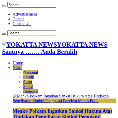
Advertisement
Career
Contact Us
YOKATTA NEWS
Saatnya ……. Anda Beralih
Home
News
Nasional
Politik
Sorot
Sosial
Regional
Menko Polkam Ingatkan Sanksi Hukum Atas
Tindakan Pengibaran Simbol Pengganti