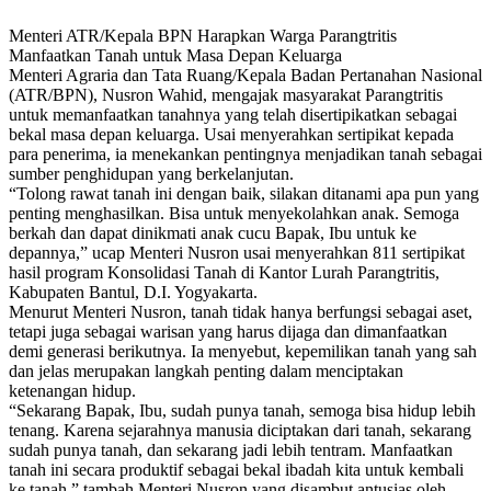
Menteri ATR/Kepala BPN Harapkan Warga Parangtritis
Manfaatkan Tanah untuk Masa Depan Keluarga
Menteri Agraria dan Tata Ruang/Kepala Badan Pertanahan Nasional
(ATR/BPN), Nusron Wahid, mengajak masyarakat Parangtritis
untuk memanfaatkan tanahnya yang telah disertipikatkan sebagai
bekal masa depan keluarga. Usai menyerahkan sertipikat kepada
para penerima, ia menekankan pentingnya menjadikan tanah sebagai
sumber penghidupan yang berkelanjutan.
“Tolong rawat tanah ini dengan baik, silakan ditanami apa pun yang
penting menghasilkan. Bisa untuk menyekolahkan anak. Semoga
berkah dan dapat dinikmati anak cucu Bapak, Ibu untuk ke
depannya,” ucap Menteri Nusron usai menyerahkan 811 sertipikat
hasil program Konsolidasi Tanah di Kantor Lurah Parangtritis,
Kabupaten Bantul, D.I. Yogyakarta.
Menurut Menteri Nusron, tanah tidak hanya berfungsi sebagai aset,
tetapi juga sebagai warisan yang harus dijaga dan dimanfaatkan
demi generasi berikutnya. Ia menyebut, kepemilikan tanah yang sah
dan jelas merupakan langkah penting dalam menciptakan
ketenangan hidup.
“Sekarang Bapak, Ibu, sudah punya tanah, semoga bisa hidup lebih
tenang. Karena sejarahnya manusia diciptakan dari tanah, sekarang
sudah punya tanah, dan sekarang jadi lebih tentram. Manfaatkan
tanah ini secara produktif sebagai bekal ibadah kita untuk kembali
ke tanah,” tambah Menteri Nusron yang disambut antusias oleh