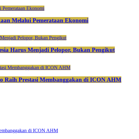
aan Melalui Pemerataan Ekonomi
esia Harus Menjadi Pelopor, Bukan Pengikut
do Raih Prestasi Membanggakan di ICON AHM