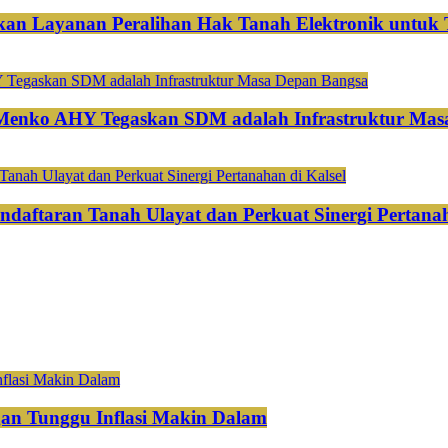
an Layanan Peralihan Hak Tanah Elektronik untuk 
 Menko AHY Tegaskan SDM adalah Infrastruktur Mas
ndaftaran Tanah Ulayat dan Perkuat Sinergi Pertanah
gan Tunggu Inflasi Makin Dalam