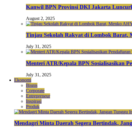
Kanwil BPN Provinsi DKI Jakarta Luncurk
August 2, 2025
Tinjau Sekolah Rakyat di Lombok Barat,
July 31, 2025
Menteri ATR/Kepala BPN Sosialisasikan Pe
July 31, 2025
Ekonomi
Bisnis
Corporate
Entrepreneur
Inspirasi
Produk
Mendagri Minta Daerah Segera Bertindak, Jan