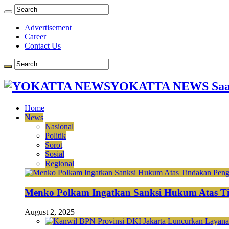
Advertisement
Career
Contact Us
YOKATTA NEWS Saat
Home
News
Nasional
Politik
Sorot
Sosial
Regional
Menko Polkam Ingatkan Sanksi Hukum Atas Ti
August 2, 2025