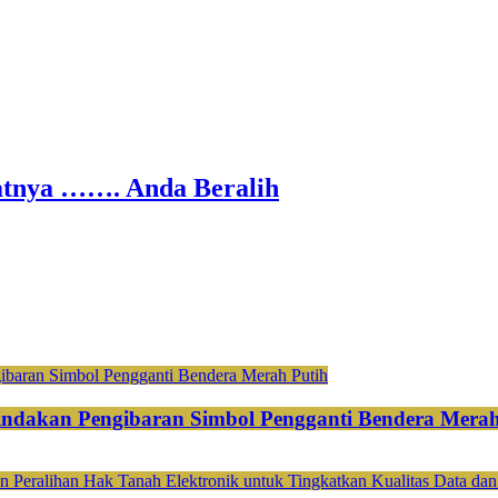
nya ……. Anda Beralih
ndakan Pengibaran Simbol Pengganti Bendera Merah