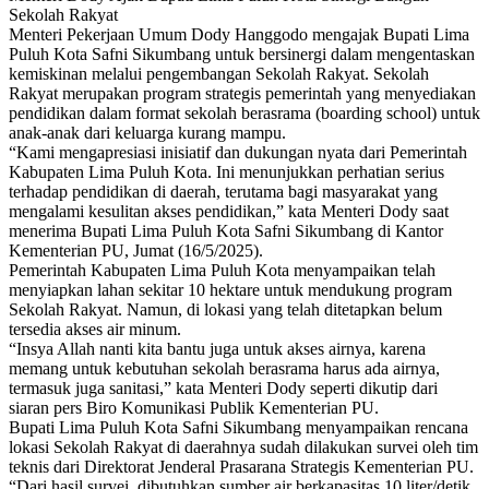
Sekolah Rakyat
Menteri Pekerjaan Umum Dody Hanggodo mengajak Bupati Lima
Puluh Kota Safni Sikumbang untuk bersinergi dalam mengentaskan
kemiskinan melalui pengembangan Sekolah Rakyat. Sekolah
Rakyat merupakan program strategis pemerintah yang menyediakan
pendidikan dalam format sekolah berasrama (boarding school) untuk
anak-anak dari keluarga kurang mampu.
“Kami mengapresiasi inisiatif dan dukungan nyata dari Pemerintah
Kabupaten Lima Puluh Kota. Ini menunjukkan perhatian serius
terhadap pendidikan di daerah, terutama bagi masyarakat yang
mengalami kesulitan akses pendidikan,” kata Menteri Dody saat
menerima Bupati Lima Puluh Kota Safni Sikumbang di Kantor
Kementerian PU, Jumat (16/5/2025).
Pemerintah Kabupaten Lima Puluh Kota menyampaikan telah
menyiapkan lahan sekitar 10 hektare untuk mendukung program
Sekolah Rakyat. Namun, di lokasi yang telah ditetapkan belum
tersedia akses air minum.
“Insya Allah nanti kita bantu juga untuk akses airnya, karena
memang untuk kebutuhan sekolah berasrama harus ada airnya,
termasuk juga sanitasi,” kata Menteri Dody seperti dikutip dari
siaran pers Biro Komunikasi Publik Kementerian PU.
Bupati Lima Puluh Kota Safni Sikumbang menyampaikan rencana
lokasi Sekolah Rakyat di daerahnya sudah dilakukan survei oleh tim
teknis dari Direktorat Jenderal Prasarana Strategis Kementerian PU.
“Dari hasil survei, dibutuhkan sumber air berkapasitas 10 liter/detik