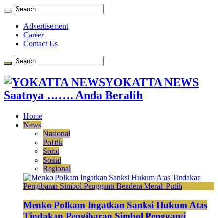
Advertisement
Career
Contact Us
YOKATTA NEWS
Saatnya ……. Anda Beralih
Home
News
Nasional
Politik
Sorot
Sosial
Regional
Menko Polkam Ingatkan Sanksi Hukum Atas
Tindakan Pengibaran Simbol Pengganti