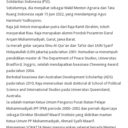
Solidaritas Indonesia (PSI).
Sebelumnya, dia menjabat sebagai Wakil Menteri Agraria dan Tata
Ruang Indonesia sejak 15 Juni 2022, yang mendampingi Agus
Harimurti Yudhoyono.
Raja Juli Antoni merupakan putra dari Raja Ramli Ibrahim, tokoh
masyarakat Riau. Raja merupakan alumni Pondok Pesantren Darul
Arqam Muhammadiyah, Garut, Jawa Barat.
Ia meraih gelar sarjana Ilmu Al-Qur’an dan Tafsir dari IAIN Syarif
Hidayatullah (UIN Jakarta) pada tahun 2001. Kemudian ia menempuh
pendidikan master di The Department of Peace Studies, Universitas
Bradford, Inggris, setelah mendapatkan beasiswa Chevening Award
pada tahun 2004.
Berbekal beasiswa dari Australian Development Scholarhip (ADS)
pada tahun 2010, Raja meneruskan studi doktoral di School of Political
Science and International Studies pada Universitas Queensland,
Australia.
Ia adalah mantan Ketua Umum Pengurus Pusat Ikatan Pelajar
Muhammadiyah (PP IPM) periode 2000–2002 dan pernah dipercaya
sebagai Direktur Eksekutif Maarif Institute yang didirikan mantan
Ketua Umum PP Muhammadiyah, Ahmad Syafii Maarif.
Manajemen YOKATTA News mengucapkan selamat kepada Menteri