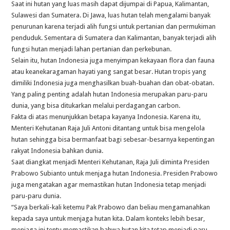
Saat ini hutan yang luas masih dapat dijumpai di Papua, Kalimantan,
Sulawesi dan Sumatera. Di Jawa, luas hutan telah mengalami banyak
penurunan karena terjadi alih fungsi untuk pertanian dan permukiman
penduduk. Sementara di Sumatera dan Kalimantan, banyak terjadi alih
fungsi hutan menjadi lahan pertanian dan perkebunan.
Selain itu, hutan Indonesia juga menyimpan kekayaan flora dan fauna
atau keanekaragaman hayati yang sangat besar. Hutan tropis yang
dimiliki Indonesia juga menghasilkan buah-buahan dan obat-obatan.
Yang paling penting adalah hutan Indonesia merupakan paru-paru
dunia, yang bisa ditukarkan melalui perdagangan carbon.
Fakta di atas menunjukkan betapa kayanya Indonesia. Karena itu,
Menteri Kehutanan Raja Juli Antoni ditantang untuk bisa mengelola
hutan sehingga bisa bermanfaat bagi sebesar-besarnya kepentingan
rakyat Indonesia bahkan dunia.
Saat diangkat menjadi Menteri Kehutanan, Raja Juli diminta Presiden
Prabowo Subianto untuk menjaga hutan Indonesia. Presiden Prabowo
juga mengatakan agar memastikan hutan Indonesia tetap menjadi
paru-paru dunia.
“Saya berkali-kali ketemu Pak Prabowo dan beliau mengamanahkan
kepada saya untuk menjaga hutan kita. Dalam konteks lebih besar,
menjaga ini tentu memastikan bahwa hutan kita tetap menjadi paru-