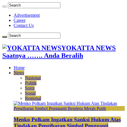
Advertisement
Career
Contact Us
YOKATTA NEWS
Saatnya ……. Anda Beralih
Home
News
Nasional
Politik
Sorot
Sosial
Regional
Menko Polkam Ingatkan Sanksi Hukum Atas
Tindakan Pengibaran Simbol Pengganti