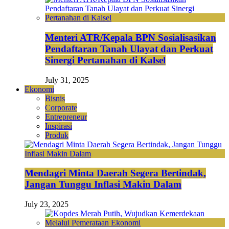
Menteri ATR/Kepala BPN Sosialisasikan
Pendaftaran Tanah Ulayat dan Perkuat
Sinergi Pertanahan di Kalsel
July 31, 2025
Ekonomi
Bisnis
Corporate
Entrepreneur
Inspirasi
Produk
Mendagri Minta Daerah Segera Bertindak,
Jangan Tunggu Inflasi Makin Dalam
July 23, 2025