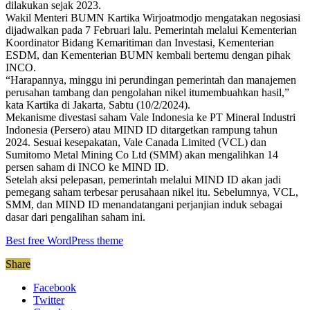
dilakukan sejak 2023.
Wakil Menteri BUMN Kartika Wirjoatmodjo mengatakan negosiasi
dijadwalkan pada 7 Februari lalu. Pemerintah melalui Kementerian
Koordinator Bidang Kemaritiman dan Investasi, Kementerian
ESDM, dan Kementerian BUMN kembali bertemu dengan pihak
INCO.
“Harapannya, minggu ini perundingan pemerintah dan manajemen
perusahan tambang dan pengolahan nikel itumembuahkan hasil,”
kata Kartika di Jakarta, Sabtu (10/2/2024).
Mekanisme divestasi saham Vale Indonesia ke PT Mineral Industri
Indonesia (Persero) atau MIND ID ditargetkan rampung tahun
2024. Sesuai kesepakatan, Vale Canada Limited (VCL) dan
Sumitomo Metal Mining Co Ltd (SMM) akan mengalihkan 14
persen saham di INCO ke MIND ID.
Setelah aksi pelepasan, pemerintah melalui MIND ID akan jadi
pemegang saham terbesar perusahaan nikel itu. Sebelumnya, VCL,
SMM, dan MIND ID menandatangani perjanjian induk sebagai
dasar dari pengalihan saham ini.
Best free WordPress theme
Share
Facebook
Twitter