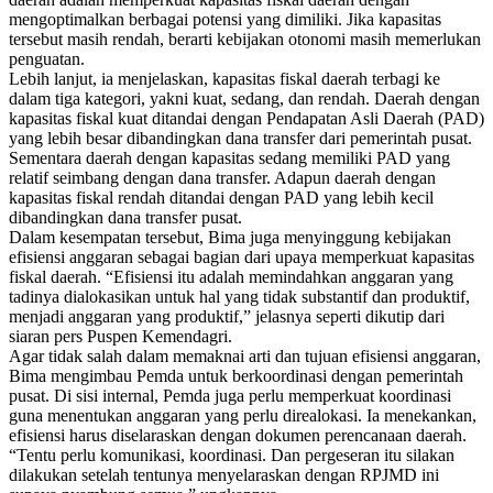
mengoptimalkan berbagai potensi yang dimiliki. Jika kapasitas
tersebut masih rendah, berarti kebijakan otonomi masih memerlukan
penguatan.
Lebih lanjut, ia menjelaskan, kapasitas fiskal daerah terbagi ke
dalam tiga kategori, yakni kuat, sedang, dan rendah. Daerah dengan
kapasitas fiskal kuat ditandai dengan Pendapatan Asli Daerah (PAD)
yang lebih besar dibandingkan dana transfer dari pemerintah pusat.
Sementara daerah dengan kapasitas sedang memiliki PAD yang
relatif seimbang dengan dana transfer. Adapun daerah dengan
kapasitas fiskal rendah ditandai dengan PAD yang lebih kecil
dibandingkan dana transfer pusat.
Dalam kesempatan tersebut, Bima juga menyinggung kebijakan
efisiensi anggaran sebagai bagian dari upaya memperkuat kapasitas
fiskal daerah. “Efisiensi itu adalah memindahkan anggaran yang
tadinya dialokasikan untuk hal yang tidak substantif dan produktif,
menjadi anggaran yang produktif,” jelasnya seperti dikutip dari
siaran pers Puspen Kemendagri.
Agar tidak salah dalam memaknai arti dan tujuan efisiensi anggaran,
Bima mengimbau Pemda untuk berkoordinasi dengan pemerintah
pusat. Di sisi internal, Pemda juga perlu memperkuat koordinasi
guna menentukan anggaran yang perlu direalokasi. Ia menekankan,
efisiensi harus diselaraskan dengan dokumen perencanaan daerah.
“Tentu perlu komunikasi, koordinasi. Dan pergeseran itu silakan
dilakukan setelah tentunya menyelaraskan dengan RPJMD ini