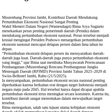
Musrenbang Provinsi Jambi, Kontribusi Daerah Mendukung
Pertumbuhan Ekonomi Nasional Sangat Penting
Wakil Menteri Dalam Negeri (Wamendagri) Bima Arya Sugiarto
menekankan peran penting pemerintah daerah (Pemda) dalam
mendukung pertumbuhan ekonomi nasional. Peran tersebut menjadi
krusial mengingat Presiden Prabowo menargetkan pertumbuhan
ekonomi nasional mencapai delapan persen dalam lima tahun ke
depan.
“Pertumbuhan ekonomi delapan persen itu mensyaratkan daerah-
daerah juga kuat. Daerah-daerah juga punya pertumbuhan ekonomi
yang tinggi,” ujar Bima saat membuka Musyawarah Perencanaan
Pembangunan (Musrenbang) Rencana Pembangunan Jangka
Menengah Daerah (RPJMD) Provinsi Jambi Tahun 2025–2029 di
Swiss-Belhotel Jambi, Rabu (21/5/2025).
Ia menyampaikan, pertumbuhan ekonomi secara nasional penting
diperhatikan karena berkaitan erat dengan target Indonesia menjadi
negara maju pada 2045. Hal tersebut hanya dapat dicapai apabila
pertumbuhan ekonomi terus meningkat secara konsisten. Karena itu,
kontribusi daerah sangat menentukan dalam mewujudkan target
tersebut.
Bima menegaskan, salah satu tujuan utama kebijakan otonomi
daerah adalah memperkuat kapasitas fiskal daerah dengan