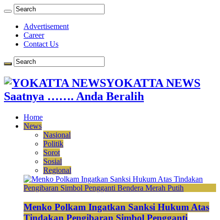
Advertisement
Career
Contact Us
YOKATTA NEWS
Saatnya ……. Anda Beralih
Home
News
Nasional
Politik
Sorot
Sosial
Regional
Menko Polkam Ingatkan Sanksi Hukum Atas
Tindakan Pengibaran Simbol Pengganti