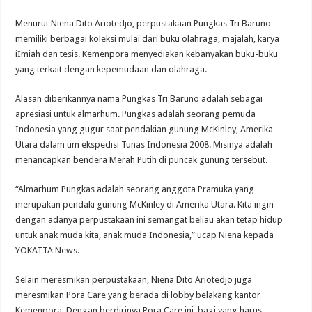
Menurut Niena Dito Ariotedjo, perpustakaan Pungkas Tri Baruno
memiliki berbagai koleksi mulai dari buku olahraga, majalah, karya
iImiah dan tesis. Kemenpora menyediakan kebanyakan buku-buku
yang terkait dengan kepemudaan dan olahraga.
Alasan diberikannya nama Pungkas Tri Baruno adalah sebagai
apresiasi untuk almarhum. Pungkas adalah seorang pemuda
Indonesia yang gugur saat pendakian gunung McKinley, Amerika
Utara dalam tim ekspedisi Tunas Indonesia 2008. Misinya adalah
menancapkan bendera Merah Putih di puncak gunung tersebut.
“Almarhum Pungkas adalah seorang anggota Pramuka yang
merupakan pendaki gunung McKinley di Amerika Utara. Kita ingin
dengan adanya perpustakaan ini semangat beliau akan tetap hidup
untuk anak muda kita, anak muda Indonesia,” ucap Niena kepada
YOKATTA News.
Selain meresmikan perpustakaan, Niena Dito Ariotedjo juga
meresmikan Pora Care yang berada di lobby belakang kantor
Kemenpora. Dengan berdirinya Pora Care ini, bagi yang harus