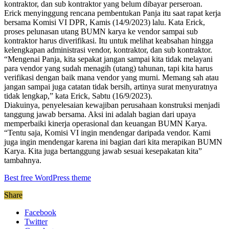
kontraktor, dan sub kontraktor yang belum dibayar perseroan.
Erick menyinggung rencana pembentukan Panja itu saat rapat kerja
bersama Komisi VI DPR, Kamis (14/9/2023) lalu. Kata Erick,
proses pelunasan utang BUMN karya ke vendor sampai sub
kontraktor harus diverifikasi. Itu untuk melihat keabsahan hingga
kelengkapan administrasi vendor, kontraktor, dan sub kontraktor.
“Mengenai Panja, kita sepakat jangan sampai kita tidak melayani
para vendor yang sudah menagih (utang) tahunan, tapi kita harus
verifikasi dengan baik mana vendor yang murni. Memang sah atau
jangan sampai juga catatan tidak bersih, artinya surat menyuratnya
tidak lengkap,” kata Erick, Sabtu (16/9/2023).
Diakuinya, penyelesaian kewajiban perusahaan konstruksi menjadi
tanggung jawab bersama. Aksi ini adalah bagian dari upaya
memperbaiki kinerja operasional dan keuangan BUMN Karya.
“Tentu saja, Komisi VI ingin mendengar daripada vendor. Kami
juga ingin mendengar karena ini bagian dari kita merapikan BUMN
Karya. Kita juga bertanggung jawab sesuai kesepakatan kita”
tambahnya.
Best free WordPress theme
Share
Facebook
Twitter