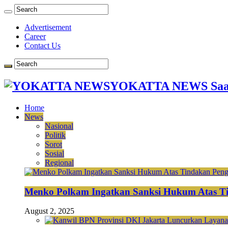
Advertisement
Career
Contact Us
YOKATTA NEWS Saat
Home
News
Nasional
Politik
Sorot
Sosial
Regional
Menko Polkam Ingatkan Sanksi Hukum Atas Ti
August 2, 2025