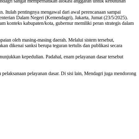
dagri sangat memperhatikan alokasi anggaran untuk kebutuhan
. Itulah pentingnya mengawal dari awal perencanaan sampai
terian Dalam Negeri (Kemendagri), Jakarta, Jumat (23/5/2025).
am konteks kabupaten/kota, gubernur memiliki peran strategis dalam
aian oleh masing-masing daerah. Melalui sistem tersebut,
 dikenai sanksi berupa teguran tertulis dan publikasi secara
nunjukkan kepedulian. Padahal, enam pelayanan dasar tersebut
pelaksanaan pelayanan dasar. Di sisi lain, Mendagri juga mendorong