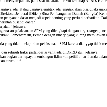
 Ia menyampaikan, pada saat melakukan reviu terhadap APBD, Kemen
ngnya ada. Kalau uangnya enggak ada, enggak akan bisa dilaksanakan
rektorat Jenderal (Ditjen) Bina Pembangunan Daerah (Bangda) Kemen
 pelayanan dasar menjadi aspek penting yang perlu diperhatikan. Dal
rintah pusat di daerah.
jalan,” jelasnya.
gawasan pelaksanaan SPM yang dilengkapi dengan target-target pencap
baik. Sementara itu, Pemda dengan kinerja yang kurang memuaskan akan
emda yang tidak melaporkan pelaksanaan SPM karena dianggap tidak me
an seluruh fraksi partai-partai yang ada di DPRD itu,” jelasnya.
an bagian dari upaya membangun iklim kompetitif antar-Pemda dalam 
an tersebut. *