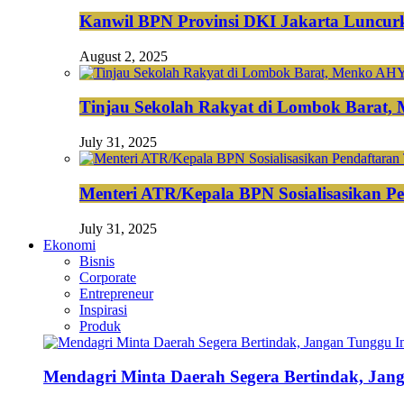
Kanwil BPN Provinsi DKI Jakarta Luncurk
August 2, 2025
Tinjau Sekolah Rakyat di Lombok Barat,
July 31, 2025
Menteri ATR/Kepala BPN Sosialisasikan Pe
July 31, 2025
Ekonomi
Bisnis
Corporate
Entrepreneur
Inspirasi
Produk
Mendagri Minta Daerah Segera Bertindak, Jan