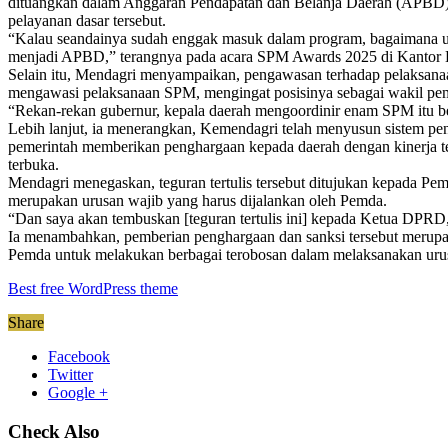
dituangkan dalam Anggaran Pendapatan dan Belanja Daerah (APBD).
pelayanan dasar tersebut.
“Kalau seandainya sudah enggak masuk dalam program, bagaimana ua
menjadi APBD,” terangnya pada acara SPM Awards 2025 di Kantor Di
Selain itu, Mendagri menyampaikan, pengawasan terhadap pelaksanaan
mengawasi pelaksanaan SPM, mengingat posisinya sebagai wakil peme
“Rekan-rekan gubernur, kepala daerah mengoordinir enam SPM itu ber
Lebih lanjut, ia menerangkan, Kemendagri telah menyusun sistem pen
pemerintah memberikan penghargaan kepada daerah dengan kinerja ter
terbuka.
Mendagri menegaskan, teguran tertulis tersebut ditujukan kepada P
merupakan urusan wajib yang harus dijalankan oleh Pemda.
“Dan saya akan tembuskan [teguran tertulis ini] kepada Ketua DPRD, d
Ia menambahkan, pemberian penghargaan dan sanksi tersebut merupak
Pemda untuk melakukan berbagai terobosan dalam melaksanakan urus
Best free WordPress theme
Share
Facebook
Twitter
Google +
Check Also