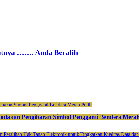
nya ……. Anda Beralih
ndakan Pengibaran Simbol Pengganti Bendera Merah