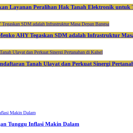
an Layanan Peralihan Hak Tanah Elektronik untuk 
 Menko AHY Tegaskan SDM adalah Infrastruktur Mas
ndaftaran Tanah Ulayat dan Perkuat Sinergi Pertanah
gan Tunggu Inflasi Makin Dalam