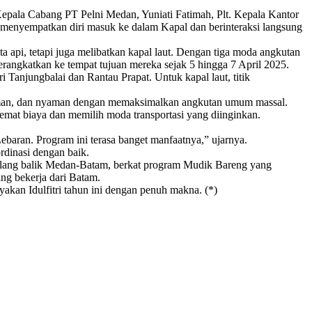
epala Cabang PT Pelni Medan, Yuniati Fatimah, Plt. Kepala Kantor
menyempatkan diri masuk ke dalam Kapal dan berinteraksi langsung
api, tetapi juga melibatkan kapal laut. Dengan tiga moda angkutan
erangkatkan ke tempat tujuan mereka sejak 5 hingga 7 April 2025.
Tanjungbalai dan Rantau Prapat. Untuk kapal laut, titik
r, aman, dan nyaman dengan memaksimalkan angkutan umum massal.
emat biaya dan memilih moda transportasi yang diinginkan.
baran. Program ini terasa banget manfaatnya,” ujarnya.
rdinasi dengan baik.
ut pulang balik Medan-Batam, berkat program Mudik Bareng yang
g bekerja dari Batam.
akan Idulfitri tahun ini dengan penuh makna. (*)