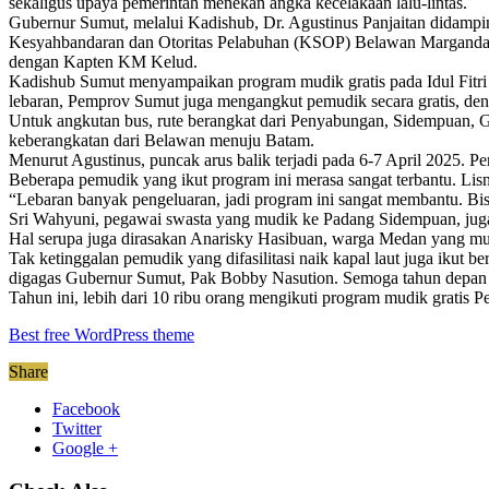
sekaligus upaya pemerintah menekan angka kecelakaan lalu-lintas.
Gubernur Sumut, melalui Kadishub, Dr. Agustinus Panjaitan didampi
Kesyahbandaran dan Otoritas Pelabuhan (KSOP) Belawan Marganda Si
dengan Kapten KM Kelud.
Kadishub Sumut menyampaikan program mudik gratis pada Idul Fitri 1
lebaran, Pemprov Sumut juga mengangkut pemudik secara gratis, deng
Untuk angkutan bus, rute berangkat dari Penyabungan, Sidempuan, Gu
keberangkatan dari Belawan menuju Batam.
Menurut Agustinus, puncak arus balik terjadi pada 6-7 April 2025.
Beberapa pemudik yang ikut program ini merasa sangat terbantu. Lis
“Lebaran banyak pengeluaran, jadi program ini sangat membantu. Bisa
Sri Wahyuni, pegawai swasta yang mudik ke Padang Sidempuan, juga m
Hal serupa juga dirasakan Anarisky Hasibuan, warga Medan yang mud
Tak ketinggalan pemudik yang difasilitasi naik kapal laut juga ikut 
digagas Gubernur Sumut, Pak Bobby Nasution. Semoga tahun depan 
Tahun ini, lebih dari 10 ribu orang mengikuti program mudik gratis
Best free WordPress theme
Share
Facebook
Twitter
Google +