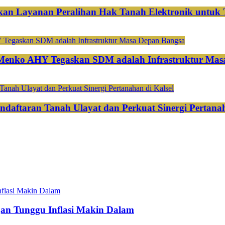
an Layanan Peralihan Hak Tanah Elektronik untuk 
 Menko AHY Tegaskan SDM adalah Infrastruktur Mas
ndaftaran Tanah Ulayat dan Perkuat Sinergi Pertanah
gan Tunggu Inflasi Makin Dalam