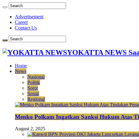
Advertisement
Career
Contact Us
YOKATTA NEWS Saat
Home
News
Nasional
Politik
Sorot
Sosial
Regional
Menko Polkam Ingatkan Sanksi Hukum Atas Ti
August 2, 2025