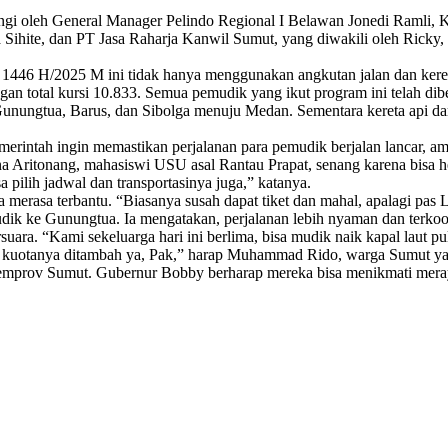
ngi oleh General Manager Pelindo Regional I Belawan Jonedi Ramli, K
hite, dan PT Jasa Raharja Kanwil Sumut, yang diwakili oleh Ricky, 
446 H/2025 M ini tidak hanya menggunakan angkutan jalan dan kereta 
an total kursi 10.833. Semua pemudik yang ikut program ini telah dib
nungtua, Barus, dan Sibolga menuju Medan. Sementara kereta api dari 
 Pemerintah ingin memastikan perjalanan para pemudik berjalan lanca
na Aritonang, mahasiswi USU asal Rantau Prapat, senang karena bisa h
 pilih jadwal dan transportasinya juga,” katanya.
erasa terbantu. “Biasanya susah dapat tiket dan mahal, apalagi pas Le
ik ke Gunungtua. Ia mengatakan, perjalanan lebih nyaman dan terkoo
bersuara. “Kami sekeluarga hari ini berlima, bisa mudik naik kapal la
kuotanya ditambah ya, Pak,” harap Muhammad Rido, warga Sumut yan
 Pemprov Sumut. Gubernur Bobby berharap mereka bisa menikmati meray