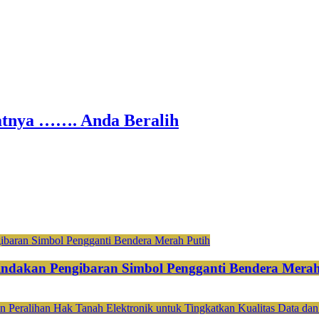
nya ……. Anda Beralih
ndakan Pengibaran Simbol Pengganti Bendera Merah