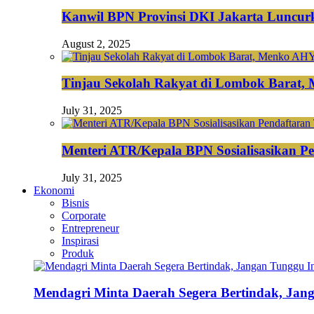
Kanwil BPN Provinsi DKI Jakarta Luncurk
August 2, 2025
Tinjau Sekolah Rakyat di Lombok Barat,
July 31, 2025
Menteri ATR/Kepala BPN Sosialisasikan Pe
July 31, 2025
Ekonomi
Bisnis
Corporate
Entrepreneur
Inspirasi
Produk
Mendagri Minta Daerah Segera Bertindak, Jan