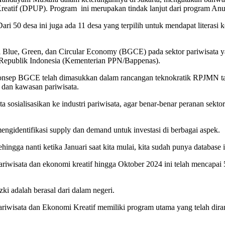
tif (DPUP). Program ini merupakan tindak lanjut dari program Anu
i 50 desa ini juga ada 11 desa yang terpilih untuk mendapat literasi
asi Blue, Green, dan Circular Economy (BGCE) pada sektor pariwisata 
epublik Indonesia (Kementerian PPN/Bappenas).
konsep BGCE telah dimasukkan dalam rancangan teknokratik RPJMN 
, dan kawasan pariwisata.
ita sosialisasikan ke industri pariwisata, agar benar-benar peranan s
engidentifikasi supply dan demand untuk investasi di berbagai aspek.
ngga nanti ketika Januari saat kita mulai, kita sudah punya database i
ariwisata dan ekonomi kreatif hingga Oktober 2024 ini telah mencapai 56
zki adalah berasal dari dalam negeri.
Pariwisata dan Ekonomi Kreatif memiliki program utama yang telah dira