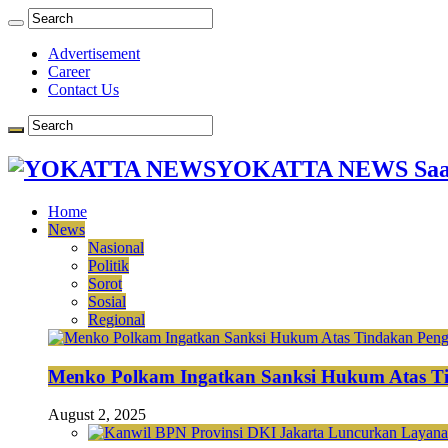
Advertisement
Career
Contact Us
YOKATTA NEWS Saat
Home
News
Nasional
Politik
Sorot
Sosial
Regional
Menko Polkam Ingatkan Sanksi Hukum Atas Ti
August 2, 2025