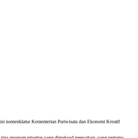
nsisi nomenklatur Kementerian Pariwisata dan Ekonomi Kreatif
 tiga program prioritas yang dimaksud mencakup, yang pertama