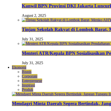
Kanwil BPN Provinsi DKI Jakarta Luncurk
August 2, 2025
Tinjau Sekolah Rakyat di Lombok Barat,
July 31, 2025
Menteri ATR/Kepala BPN Sosialisasikan Pe
July 31, 2025
Ekonomi
Bisnis
Corporate
Entrepreneur
Inspirasi
Produk
Mendagri Minta Daerah Segera Bertindak, Jan