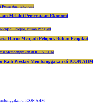
aan Melalui Pemerataan Ekonomi
esia Harus Menjadi Pelopor, Bukan Pengikut
do Raih Prestasi Membanggakan di ICON AHM