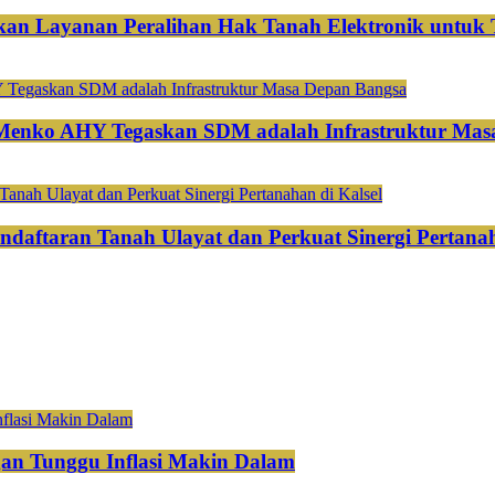
an Layanan Peralihan Hak Tanah Elektronik untuk 
 Menko AHY Tegaskan SDM adalah Infrastruktur Mas
ndaftaran Tanah Ulayat dan Perkuat Sinergi Pertanah
gan Tunggu Inflasi Makin Dalam