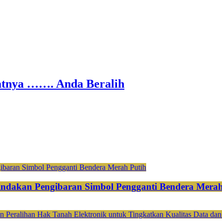
nya ……. Anda Beralih
ndakan Pengibaran Simbol Pengganti Bendera Merah