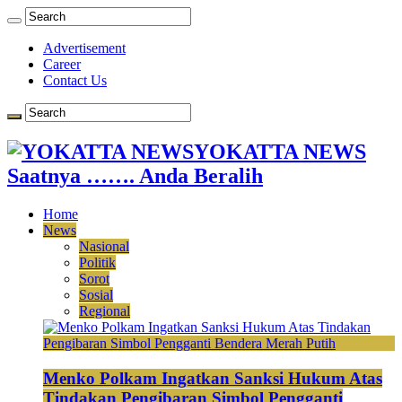
Advertisement
Career
Contact Us
YOKATTA NEWS
Saatnya ……. Anda Beralih
Home
News
Nasional
Politik
Sorot
Sosial
Regional
Menko Polkam Ingatkan Sanksi Hukum Atas
Tindakan Pengibaran Simbol Pengganti