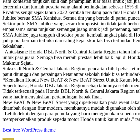
Para kontestan tunjukan skill dan penampilan luar biasa untuk jadi 
tercermin dari jumlah peserta yang alami peningkatan sebesar 15% di s
Rivalitas sengit sejak tahun 2022 kembali terulang pada final Hond
Jubilee bersua SMA Kanisius. Semua tim yang berada di partai punca
Sektor putri SMA Jubilee yang secara komposisi tim tidak jauh ber
empat sama-sama tunjukan semangat juang untuk jadi pemenang, namu
SMA Jubilee juga tangguh di sektor putra, kembali angkat piala di
jadi juara bermain terbuka dan saling kejar skor tak bisa terhindar.
kekalahan.
“Antusiasme Honda DBL North & Central Jakarta Region tahun ini sang
untuk para juara. Semoga bisa meraih prestasi lebih baik lagi di H
Makmur Sejati.
Sukses di North & Central Jakarta Region, pencarian bibit pebaske
patut ditunggu dan persaingan ketat antar sekolah tidak bisa terhindar
*Kenalkan Honda New BeAT & New BeAT Street Untuk Kaum Mu
Seperti biasa, Honda DBL Jakarta Region setiap tahunnya selalu me
Tidak terkecuali pada Honda DBL North & Central Jakarta Region tah
yang hadir menyaksikan pertandingan babak final.
New BeAT & New BeAT Street yang diperkenalkan pada event Jakart
ditambah dengan fitur modern, membuatnya mudah digunakan oleh sia
“Lebih dekat dengan para pemula yang baru menggunakan sepeda mot
memperkenalkan produk sepeda motor Honda untuk kaum muda,” tamb
Best free WordPress theme