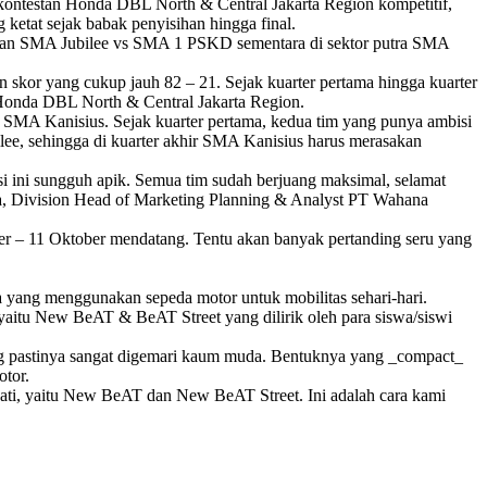
ar kontestan Honda DBL North & Central Jakarta Region kompetitif,
g ketat sejak babak penyisihan hingga final.
temukan SMA Jubilee vs SMA 1 PSKD sementara di sektor putra SMA
skor yang cukup jauh 82 – 21. Sejak kuarter pertama hingga kuarter
 Honda DBL North & Central Jakarta Region.
 SMA Kanisius. Sejak kuarter pertama, kedua tim yang punya ambisi
bilee, sehingga di kuarter akhir SMA Kanisius harus merasakan
si ini sungguh apik. Semua tim sudah berjuang maksimal, selamat
ana, Division Head of Marketing Planning & Analyst PT Wahana
ber – 11 Oktober mendatang. Tentu akan banyak pertanding seru yang
 yang menggunakan sepeda motor untuk mobilitas sehari-hari.
yaitu New BeAT & BeAT Street yang dilirik oleh para siswa/siswi
g pastinya sangat digemari kaum muda. Bentuknya yang _compact_
otor.
ati, yaitu New BeAT dan New BeAT Street. Ini adalah cara kami