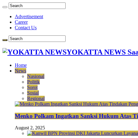
Advertisement
Career
Contact Us
YOKATTA NEWS Saat
Home
News
Nasional
Politik
Sorot
Sosial
Regional
Menko Polkam Ingatkan Sanksi Hukum Atas Ti
August 2, 2025