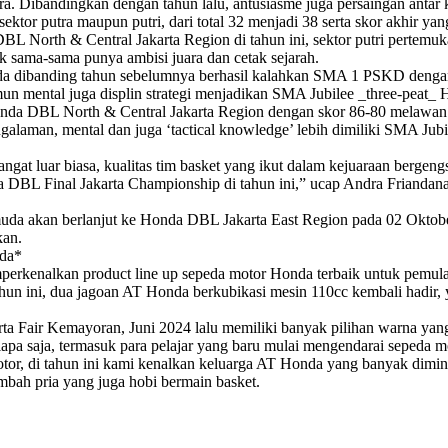
juara. Dibandingkan dengan tahun lalu, antusiasme juga persaingan ant
ektor putra maupun putri, dari total 32 menjadi 38 serta skor akhir yan
a DBL North & Central Jakarta Region di tahun ini, sektor putri per
k sama-sama punya ambisi juara dan cetak sejarah.
beda dibanding tahun sebelumnya berhasil kalahkan SMA 1 PSKD dengan 
n mental juga displin strategi menjadikan SMA Jubilee _three-peat_
 Honda DBL North & Central Jakarta Region dengan skor 86-80 melawan
 Pengalaman, mental dan juga ‘tactical knowledge’ lebih dimiliki SMA Ju
at luar biasa, kualitas tim basket yang ikut dalam kejuaraan bergeng
onda DBL Final Jakarta Championship di tahun ini,” ucap Andra Friand
t muda akan berlanjut ke Honda DBL Jakarta East Region pada 02 Okto
kan.
da*
mperkenalkan product line up sepeda motor Honda terbaik untuk pemula
un ini, dua jagoan AT Honda berkubikasi mesin 110cc kembali hadir, 
a Fair Kemayoran, Juni 2024 lalu memiliki banyak pilihan warna yan
pa saja, termasuk para pelajar yang baru mulai mengendarai sepeda m
or, di tahun ini kami kenalkan keluarga AT Honda yang banyak dimin
ah pria yang juga hobi bermain basket.