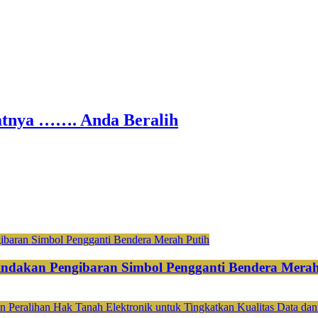
nya ……. Anda Beralih
ndakan Pengibaran Simbol Pengganti Bendera Merah