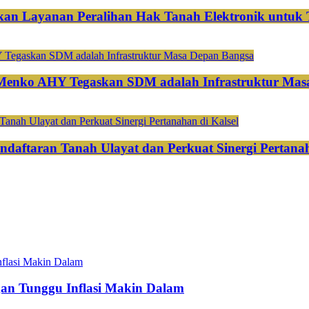
an Layanan Peralihan Hak Tanah Elektronik untuk 
 Menko AHY Tegaskan SDM adalah Infrastruktur Mas
ndaftaran Tanah Ulayat dan Perkuat Sinergi Pertanah
gan Tunggu Inflasi Makin Dalam