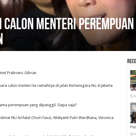
n Calon Menteri Perempuan 
n
Rece
binet Prabowo-Gibran
ara calon menteri ke rumahnya di jalan Kertanegara No 4 Jakarta
A
nama perempuan yang dipanggil. Siapa saja?
limat NU Arifatul Choiri Fauzi, Widiyanti Putri Wardhana, Veronica
Pe
A