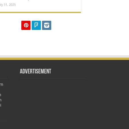
uly 31, 2025
Advertisement
am
m
n
i