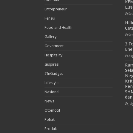
KEM
LI
Entrepreneur
Se
Fensui
Hil
Food and Health
Cet
Se
Gallery
3 F
Goverment
Ene
Hospitality
Au
Inspirasi
Ram
Sel
ITnGadget
Neg
Kri
Lifestyle
Pen
SHM
Nasional
dan
News
Jul
Otomotif
Politik
Produk