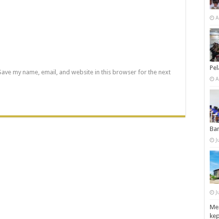
A
Pe
Save my name, email, and website in this browser for the next
A
Ba
J
J
Men
ke