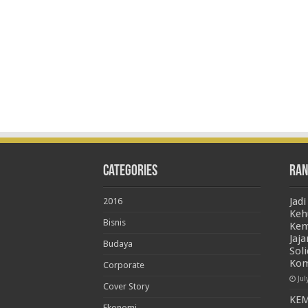
Categories
Ran
Jad
2016
Keh
Bisnis
Kem
Jaj
Budaya
Soli
Kom
Corporate
Jul
Cover Story
KE
Ekonomi