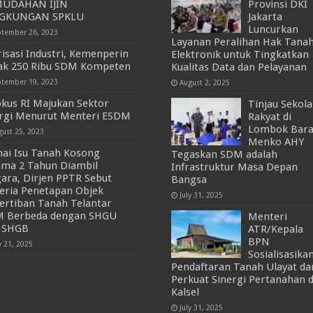
UDAHAN IJIN
Provinsi DKI
NGKUNGAN SPKLU
Jakarta
Luncurkan
ptember 26, 2023
Layanan Peralihan Hak Tana
irisasi Industri, Kemenperin
Elektronik untuk Tingkatkan
ak 250 Ribu SDM Kompeten
Kualitas Data dan Pelayanan
ptember 19, 2023
August 2, 2025
okus RI Majukan Sektor
Tinjau Sekol
rgi Menurut Menteri ESDM
Rakyat di
Lombok Bara
gust 25, 2023
Menko AHY
ai Isu Tanah Kosong
Tegaskan SDM adalah
ama 2 Tahun Diambil
Infrastruktur Masa Depan
ara, Dirjen PPTR Sebut
Bangsa
teria Penetapan Objek
July 31, 2025
ertiban Tanah Telantar
 Berbeda dengan SHGU
Menteri
 SHGB
ATR/Kepala
BPN
y 21, 2025
Sosialisasika
Pendaftaran Tanah Ulayat da
Perkuat Sinergi Pertanahan d
Kalsel
July 31, 2025