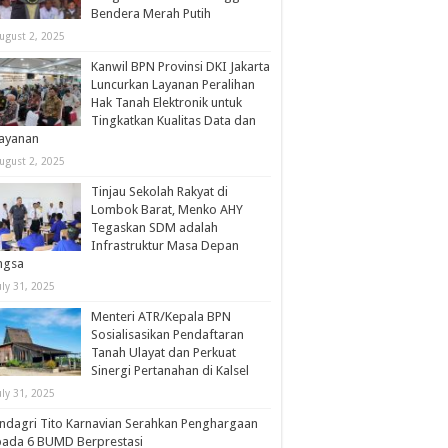
Bendera Merah Putih
ugust 2, 2025
Kanwil BPN Provinsi DKI Jakarta
Luncurkan Layanan Peralihan
Hak Tanah Elektronik untuk
Tingkatkan Kualitas Data dan
layanan
ugust 2, 2025
Tinjau Sekolah Rakyat di
Lombok Barat, Menko AHY
Tegaskan SDM adalah
Infrastruktur Masa Depan
ngsa
uly 31, 2025
Menteri ATR/Kepala BPN
Sosialisasikan Pendaftaran
Tanah Ulayat dan Perkuat
Sinergi Pertanahan di Kalsel
uly 31, 2025
dagri Tito Karnavian Serahkan Penghargaan
pada 6 BUMD Berprestasi