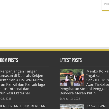
J
dom Posts
Latest Posts
i Perpanjangan Tangan
Menko Polk
umasan di Daerah, Sekjen
Ingatkan
enterian ATR/BPN Minta
Sanksi Huku
aran Kanwil dan Kantah Jaga
Atas Tindaka
ditas Internal dan
Pengibaran Simbol Penggant
unikasi Eksternal
Bendera Merah Putih
y 23, 2025
August 2, 2025
MENTERIAN ESDM BERIKAN
Kanwil BPN