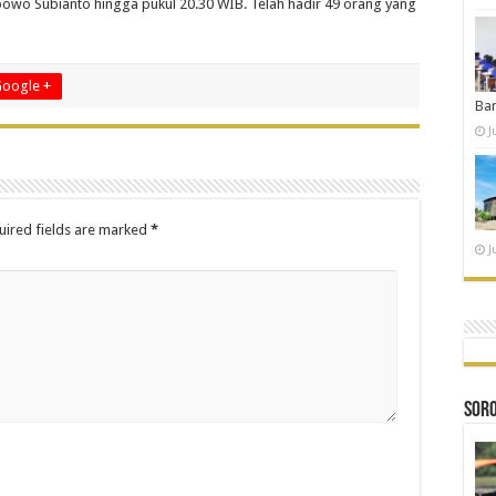
owo Subianto hingga pukul 20.30 WIB. Telah hadir 49 orang yang
oogle +
Ba
J
ired fields are marked
*
J
SOR