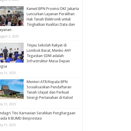
Kanwil BPN Provinsi DKI Jakarta
Luncurkan Layanan Peralihan
Hak Tanah Elektronik untuk
Tingkatkan Kualitas Data dan
layanan
ugust 2, 2025
Tinjau Sekolah Rakyat di
Lombok Barat, Menko AHY
Tegaskan SDM adalah
Infrastruktur Masa Depan
ngsa
uly 31, 2025
Menteri ATR/Kepala BPN
Sosialisasikan Pendaftaran
Tanah Ulayat dan Perkuat
Sinergi Pertanahan di Kalsel
uly 31, 2025
dagri Tito Karnavian Serahkan Penghargaan
pada 6 BUMD Berprestasi
uly 31, 2025