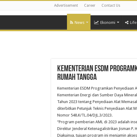
Advertisement
Career
Contact Us
News
Ekonomi
Life
Kementerian ESDM Programka
Rumah Tangga
Kementerian ESDM Programkan Penyediaan Al
Kementerian Energi dan Sumber Daya Minera
Tahun 2023 tentang Penyediaan Alat Memasak 
diterbitkan Petunjuk Teknis Penyediaan Alat 
Nomor 548.K/TL.04/DJL.3/2023.
“Program pemberian AML di 2023 adalah insen
Direktur Jenderal Ketenagalistrikan Jisman P. 
Diakuinya, tujuan program ini menjamin akses