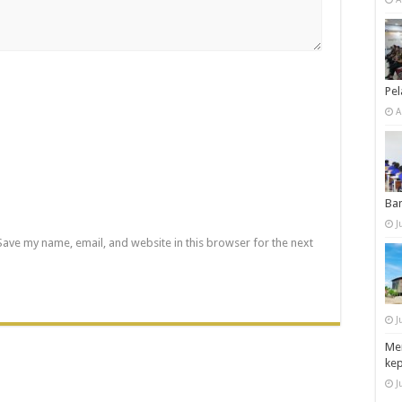
Pe
A
Ba
J
Save my name, email, and website in this browser for the next
J
Men
ke
J