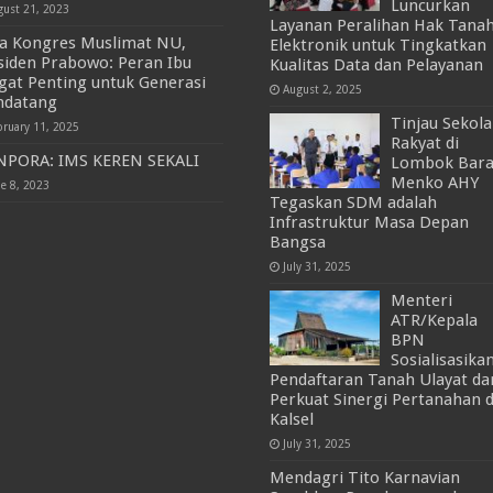
Luncurkan
gust 21, 2023
Layanan Peralihan Hak Tana
a Kongres Muslimat NU,
Elektronik untuk Tingkatkan
siden Prabowo: Peran Ibu
Kualitas Data dan Pelayanan
gat Penting untuk Generasi
August 2, 2025
datang
Tinjau Sekol
bruary 11, 2025
Rakyat di
PORA: IMS KEREN SEKALI
Lombok Bara
Menko AHY
ne 8, 2023
Tegaskan SDM adalah
Infrastruktur Masa Depan
Bangsa
July 31, 2025
Menteri
ATR/Kepala
BPN
Sosialisasika
Pendaftaran Tanah Ulayat da
Perkuat Sinergi Pertanahan d
Kalsel
July 31, 2025
Mendagri Tito Karnavian