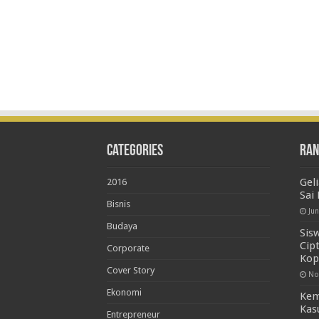
Categories
Ran
Gel
2016
Sai
Bisnis
Ju
Budaya
Sis
Cip
Corporate
Kop
Cover Story
No
Ekonomi
Kem
Kas
Entrepreneur