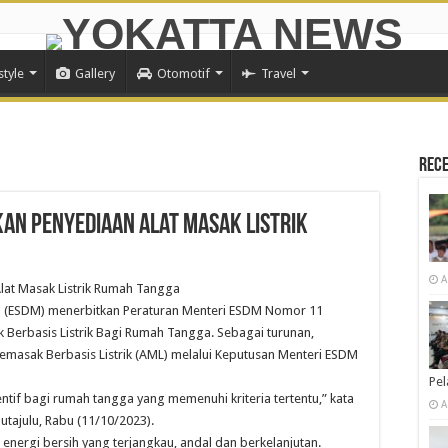
style
Gallery
Otomotif
Travel
Rece
n Penyediaan Alat Masak Listrik
A
at Masak Listrik Rumah Tangga
l (ESDM) menerbitkan Peraturan Menteri ESDM Nomor 11
Berbasis Listrik Bagi Rumah Tangga. Sebagai turunan,
Memasak Berbasis Listrik (AML) melalui Keputusan Menteri ESDM
Pe
tif bagi rumah tangga yang memenuhi kriteria tertentu,” kata
A
Hutajulu, Rabu (11/10/2023).
 energi bersih yang terjangkau, andal dan berkelanjutan.