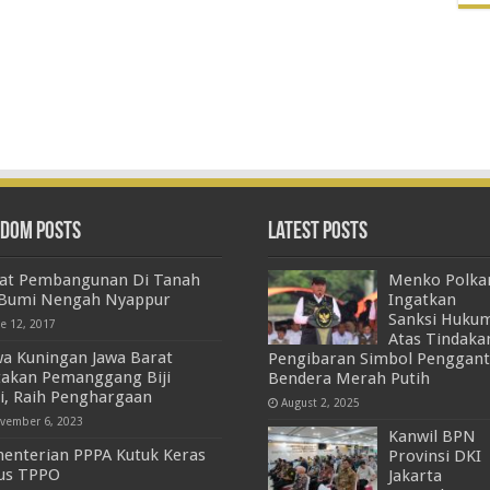
dom Posts
Latest Posts
iat Pembangunan Di Tanah
Menko Polk
 Bumi Nengah Nyappur
Ingatkan
Sanksi Huku
ne 12, 2017
Atas Tindaka
wa Kuningan Jawa Barat
Pengibaran Simbol Penggant
takan Pemanggang Biji
Bendera Merah Putih
i, Raih Penghargaan
August 2, 2025
vember 6, 2023
Kanwil BPN
enterian PPPA Kutuk Keras
Provinsi DKI
us TPPO
Jakarta