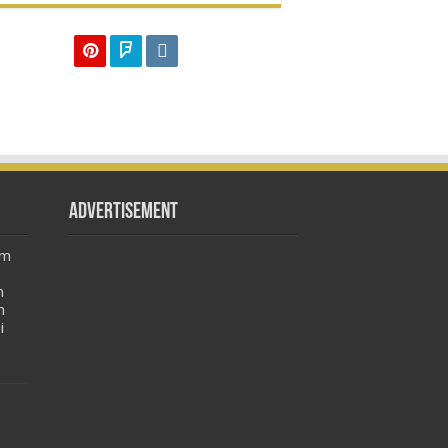
Advertisement
am
m
n
i