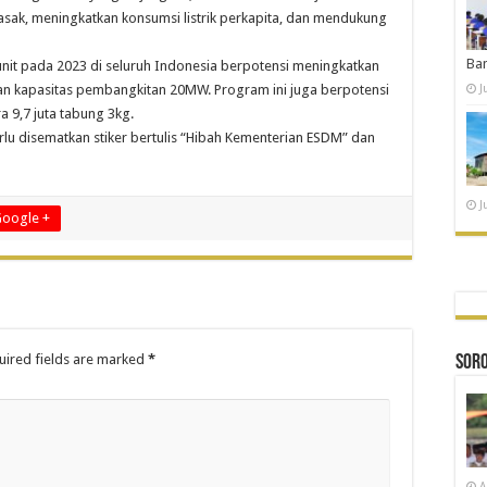
ak, meningkatkan konsumsi listrik perkapita, dan mendukung
Ba
it pada 2023 di seluruh Indonesia berpotensi meningkatkan
ngan kapasitas pembangkitan 20MW. Program ini juga berpotensi
J
a 9,7 juta tabung 3kg.
rlu disematkan stiker bertulis “Hibah Kementerian ESDM” dan
J
oogle +
ired fields are marked
*
SOR
A