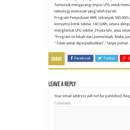
Termasuk mengurangi impor LPG untuk memas
teknologi memasak yang lebih bersih.
Program Penyediaan AML sebanyak 500.000 un
konsumsi listrik sekitar 140 GWh, setara de
menghemat LPG sekitar 29 juta kilo, atau setar
“Program ini hibah dari pemerintah. Maka, pe
“Tidak untuk diperjualbelikan”,” lanjut Jisman.
Facebook
Twitter
G
Share
Leave a Reply
Your email address will not be published.
Requ
Comment