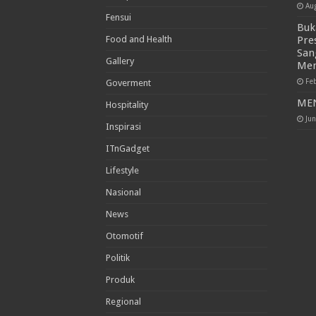
Au
Fensui
Buk
Food and Health
Pre
San
Gallery
Men
Fe
Goverment
MEN
Hospitality
Ju
Inspirasi
ITnGadget
Lifestyle
Nasional
News
Otomotif
Politik
Produk
Regional