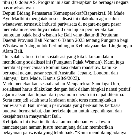
ribu (10 dolar AS. Program ini akan diterapkan ke berbagai negara
pasar wisatawan.
Deputi Bidang Pemasaran Kemenparekraf/Baparekraf, Ni Made
Ayu Marthini mengatakan sosialisasi ini dilakukan agar calon
wisatawan termasuk industri pariwisata di negara-negara pasar
memahami sepenuhnya maksud dan tujuan pemberlakukan
pungutan pajak bagi wisman ke Bali yang diatur di Peraturan
Daerah Provinsi Bali Nomor 6 Tahun 2023 tentang Pungutan bagi
Wisatawan Asing untuk Perlindungan Kebudayaan dan Lingkungan
Alam Bali.
“Ini salah satu seri dari sosialisasi yang kita lakukan dalam
mendukung sosialisasi ini (Pungutan Pajak Wisman). Kami juga
membuat perencanaan komunikasi dalam roadshow kami ke
berbagai negara pasar seperti Australia, Jepang, London, dan
lainnya,” kata Made, Kamis (28/9/2023).
Made menekankan sesuai arahan Menparekraf Sandiaga Uno,
sosialisasi harus dilakukan dengan baik dalam bingkai narasi positif
agar maksud dan tujuan dari peraturan daerah ini dapat diterima.
Serta menjadi salah satu landasan untuk terus meningkatkan
pariwisata di Bali menuju pariwisata yang berkualitas berbasis
budaya, bermartabat, dan berkelanjutan untuk kepentingan dan
kesejahteraan masyarakat Bali.
Kebijakan ini diyakini tidak akan membebani wisatawan
mancanegara namun justru menunjang dalam memberikan
pelayanan pariwisata yang lebih baik. “Kami mendukung adanya