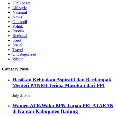
ITnGadget
Lifestyle
Nasional
News
Otomotif
Politik
Produk
Regional
Sorot
Sosial
Travel
Uncategorized
Wisata
Category Posts
Hasilkan Kebijakan Aspiratif dan Berdampak,
Menteri PANRB Terima Masukan dari PPI
July 2, 2025
Wamen ATR/Waka BPN Tinjau PELATARAN
di Kantah Kabupaten Badung