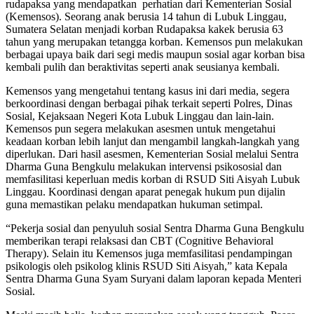
rudapaksa yang mendapatkan perhatian dari Kementerian Sosial
(Kemensos). Seorang anak berusia 14 tahun di Lubuk Linggau,
Sumatera Selatan menjadi korban Rudapaksa kakek berusia 63
tahun yang merupakan tetangga korban. Kemensos pun melakukan
berbagai upaya baik dari segi medis maupun sosial agar korban bisa
kembali pulih dan beraktivitas seperti anak seusianya kembali.
Kemensos yang mengetahui tentang kasus ini dari media, segera
berkoordinasi dengan berbagai pihak terkait seperti Polres, Dinas
Sosial, Kejaksaan Negeri Kota Lubuk Linggau dan lain-lain.
Kemensos pun segera melakukan asesmen untuk mengetahui
keadaan korban lebih lanjut dan mengambil langkah-langkah yang
diperlukan. Dari hasil asesmen, Kementerian Sosial melalui Sentra
Dharma Guna Bengkulu melakukan intervensi psikososial dan
memfasilitasi keperluan medis korban di RSUD Siti Aisyah Lubuk
Linggau. Koordinasi dengan aparat penegak hukum pun dijalin
guna memastikan pelaku mendapatkan hukuman setimpal.
“Pekerja sosial dan penyuluh sosial Sentra Dharma Guna Bengkulu
memberikan terapi relaksasi dan CBT (Cognitive Behavioral
Therapy). Selain itu Kemensos juga memfasilitasi pendampingan
psikologis oleh psikolog klinis RSUD Siti Aisyah,” kata Kepala
Sentra Dharma Guna Syam Suryani dalam laporan kepada Menteri
Sosial.