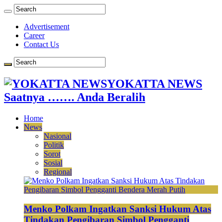
Advertisement
Career
Contact Us
YOKATTA NEWS
Saatnya ……. Anda Beralih
Home
News
Nasional
Politik
Sorot
Sosial
Regional
Menko Polkam Ingatkan Sanksi Hukum Atas
Tindakan Pengibaran Simbol Pengganti