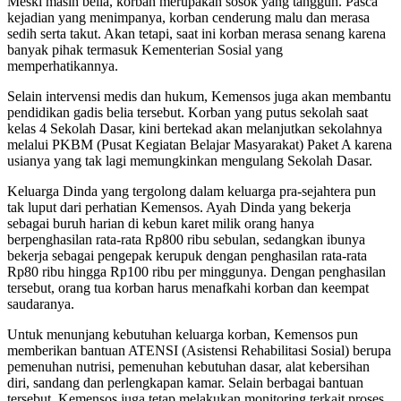
Meski masih belia, korban merupakan sosok yang tangguh. Pasca
kejadian yang menimpanya, korban cenderung malu dan merasa
sedih serta takut. Akan tetapi, saat ini korban merasa senang karena
banyak pihak termasuk Kementerian Sosial yang
memperhatikannya.
Selain intervensi medis dan hukum, Kemensos juga akan membantu
pendidikan gadis belia tersebut. Korban yang putus sekolah saat
kelas 4 Sekolah Dasar, kini bertekad akan melanjutkan sekolahnya
melalui PKBM (Pusat Kegiatan Belajar Masyarakat) Paket A karena
usianya yang tak lagi memungkinkan mengulang Sekolah Dasar.
Keluarga Dinda yang tergolong dalam keluarga pra-sejahtera pun
tak luput dari perhatian Kemensos. Ayah Dinda yang bekerja
sebagai buruh harian di kebun karet milik orang hanya
berpenghasilan rata-rata Rp800 ribu sebulan, sedangkan ibunya
bekerja sebagai pengepak kerupuk dengan penghasilan rata-rata
Rp80 ribu hingga Rp100 ribu per minggunya. Dengan penghasilan
tersebut, orang tua korban harus menafkahi korban dan keempat
saudaranya.
Untuk menunjang kebutuhan keluarga korban, Kemensos pun
memberikan bantuan ATENSI (Asistensi Rehabilitasi Sosial) berupa
pemenuhan nutrisi, pemenuhan kebutuhan dasar, alat kebersihan
diri, sandang dan perlengkapan kamar. Selain berbagai bantuan
tersebut, Kemensos juga tetap melakukan monitoring terkait proses