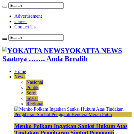
Advertisement
Career
Contact Us
YOKATTA NEWS
Saatnya ……. Anda Beralih
Home
News
Nasional
Politik
Sorot
Sosial
Regional
Menko Polkam Ingatkan Sanksi Hukum Atas
Tindakan Pengibaran Simbol Pengganti