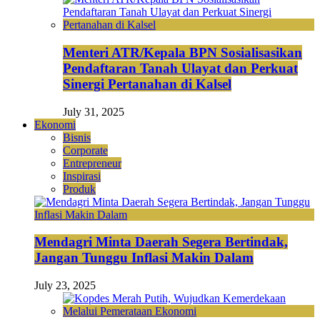
Menteri ATR/Kepala BPN Sosialisasikan
Pendaftaran Tanah Ulayat dan Perkuat
Sinergi Pertanahan di Kalsel
July 31, 2025
Ekonomi
Bisnis
Corporate
Entrepreneur
Inspirasi
Produk
Mendagri Minta Daerah Segera Bertindak,
Jangan Tunggu Inflasi Makin Dalam
July 23, 2025