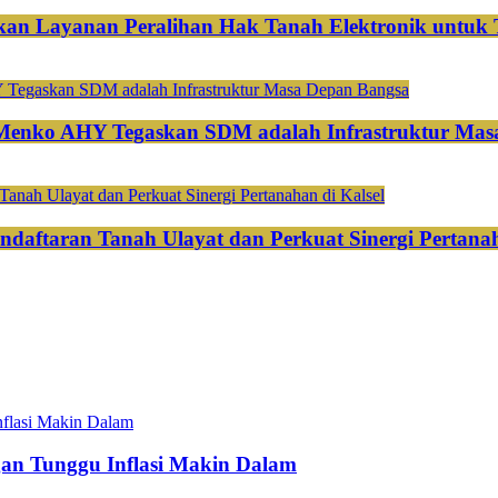
an Layanan Peralihan Hak Tanah Elektronik untuk 
 Menko AHY Tegaskan SDM adalah Infrastruktur Mas
ndaftaran Tanah Ulayat dan Perkuat Sinergi Pertanah
gan Tunggu Inflasi Makin Dalam