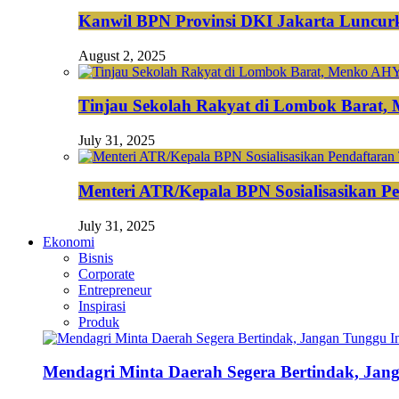
Kanwil BPN Provinsi DKI Jakarta Luncurk
August 2, 2025
Tinjau Sekolah Rakyat di Lombok Barat,
July 31, 2025
Menteri ATR/Kepala BPN Sosialisasikan Pe
July 31, 2025
Ekonomi
Bisnis
Corporate
Entrepreneur
Inspirasi
Produk
Mendagri Minta Daerah Segera Bertindak, Jan