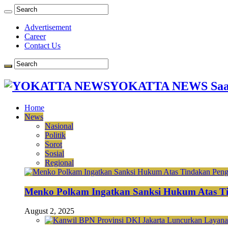
Advertisement
Career
Contact Us
YOKATTA NEWS Saat
Home
News
Nasional
Politik
Sorot
Sosial
Regional
Menko Polkam Ingatkan Sanksi Hukum Atas Ti
August 2, 2025