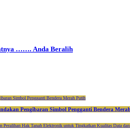
nya ……. Anda Beralih
ndakan Pengibaran Simbol Pengganti Bendera Merah