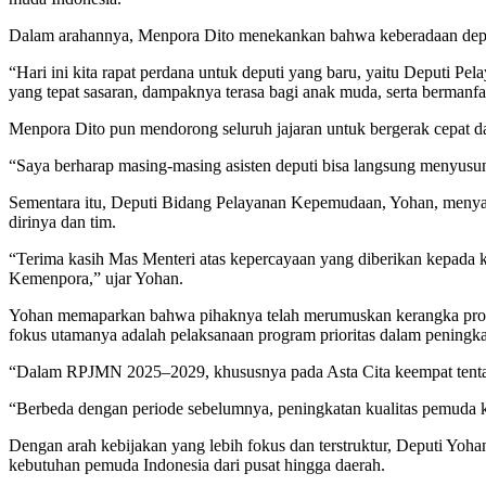
Dalam arahannya, Menpora Dito menekankan bahwa keberadaan depu
“Hari ini kita rapat perdana untuk deputi yang baru, yaitu Deputi 
yang tepat sasaran, dampaknya terasa bagi anak muda, serta bermanfaa
Menpora Dito pun mendorong seluruh jajaran untuk bergerak cepat 
“Saya berharap masing-masing asisten deputi bisa langsung menyusu
Sementara itu, Deputi Bidang Pelayanan Kepemudaan, Yohan, menyam
dirinya dan tim.
“Terima kasih Mas Menteri atas kepercayaan yang diberikan kepada
Kemenpora,” ujar Yohan.
Yohan memaparkan bahwa pihaknya telah merumuskan kerangka pro
fokus utamanya adalah pelaksanaan program prioritas dalam peningka
“Dalam RPJMN 2025–2029, khususnya pada Asta Cita keempat tentan
“Berbeda dengan periode sebelumnya, peningkatan kualitas pemuda k
Dengan arah kebijakan yang lebih fokus dan terstruktur, Deputi Y
kebutuhan pemuda Indonesia dari pusat hingga daerah.