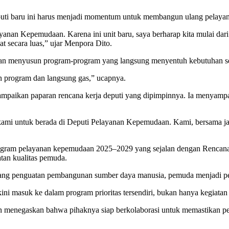
ti baru ini harus menjadi momentum untuk membangun ulang pelaya
Pelayanan Kepemudaan. Karena ini unit baru, saya berharap kita mulai 
t secara luas,” ujar Menpora Dito.
dan menyusun program-program yang langsung menyentuh kebutuhan se
n program dan langsung gas,” ucapnya.
paikan paparan rencana kerja deputi yang dipimpinnya. Ia menyampai
 kami untuk berada di Deputi Pelayanan Kepemudaan. Kami, bersama j
gram pelayanan kepemudaan 2025–2029 yang sejalan dengan Rencan
tan kualitas pemuda.
g penguatan pembangunan sumber daya manusia, pemuda menjadi perha
ini masuk ke dalam program prioritas tersendiri, bukan hanya kegiata
ohan menegaskan bahwa pihaknya siap berkolaborasi untuk memastika