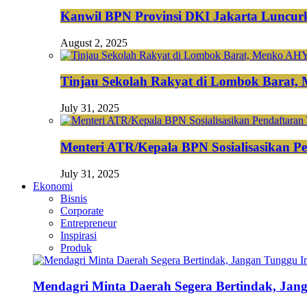
Kanwil BPN Provinsi DKI Jakarta Luncurk
August 2, 2025
Tinjau Sekolah Rakyat di Lombok Barat,
July 31, 2025
Menteri ATR/Kepala BPN Sosialisasikan Pe
July 31, 2025
Ekonomi
Bisnis
Corporate
Entrepreneur
Inspirasi
Produk
Mendagri Minta Daerah Segera Bertindak, Jan