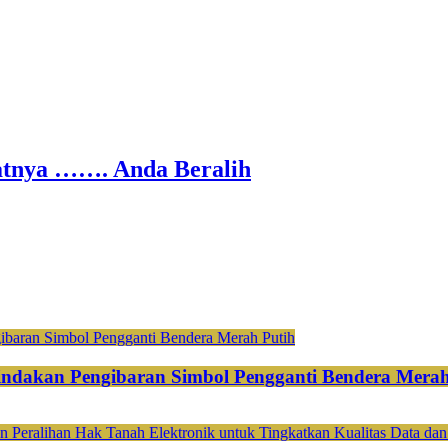
nya ……. Anda Beralih
ndakan Pengibaran Simbol Pengganti Bendera Merah