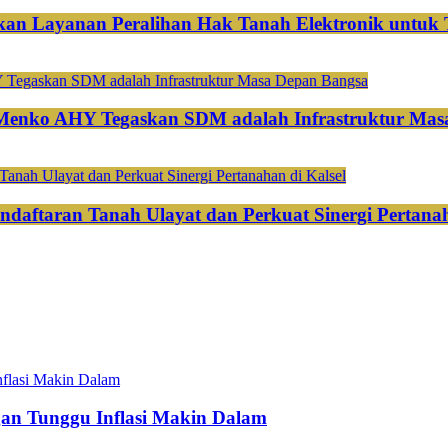
an Layanan Peralihan Hak Tanah Elektronik untuk 
 Menko AHY Tegaskan SDM adalah Infrastruktur Mas
ndaftaran Tanah Ulayat dan Perkuat Sinergi Pertanah
gan Tunggu Inflasi Makin Dalam