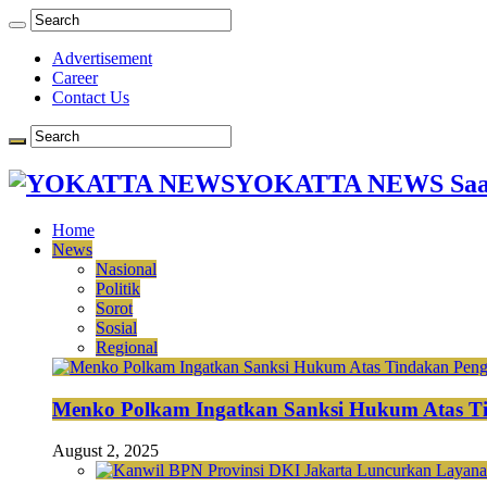
Advertisement
Career
Contact Us
YOKATTA NEWS Saat
Home
News
Nasional
Politik
Sorot
Sosial
Regional
Menko Polkam Ingatkan Sanksi Hukum Atas Ti
August 2, 2025