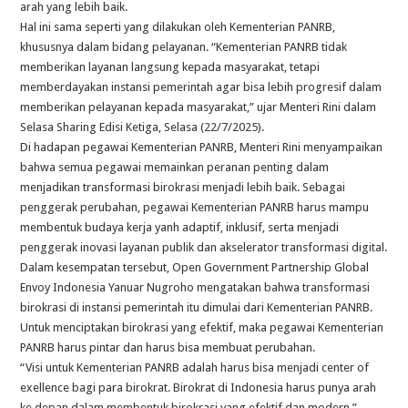
arah yang lebih baik.
Hal ini sama seperti yang dilakukan oleh Kementerian PANRB,
khususnya dalam bidang pelayanan. “Kementerian PANRB tidak
memberikan layanan langsung kepada masyarakat, tetapi
memberdayakan instansi pemerintah agar bisa lebih progresif dalam
memberikan pelayanan kepada masyarakat,” ujar Menteri Rini dalam
Selasa Sharing Edisi Ketiga, Selasa (22/7/2025).
Di hadapan pegawai Kementerian PANRB, Menteri Rini menyampaikan
bahwa semua pegawai memainkan peranan penting dalam
menjadikan transformasi birokrasi menjadi lebih baik. Sebagai
penggerak perubahan, pegawai Kementerian PANRB harus mampu
membentuk budaya kerja yanh adaptif, inklusif, serta menjadi
penggerak inovasi layanan publik dan akselerator transformasi digital.
Dalam kesempatan tersebut, Open Government Partnership Global
Envoy Indonesia Yanuar Nugroho mengatakan bahwa transformasi
birokrasi di instansi pemerintah itu dimulai dari Kementerian PANRB.
Untuk menciptakan birokrasi yang efektif, maka pegawai Kementerian
PANRB harus pintar dan harus bisa membuat perubahan.
“Visi untuk Kementerian PANRB adalah harus bisa menjadi center of
exellence bagi para birokrat. Birokrat di Indonesia harus punya arah
ke depan dalam membentuk birokrasi yang efektif dan modern,”