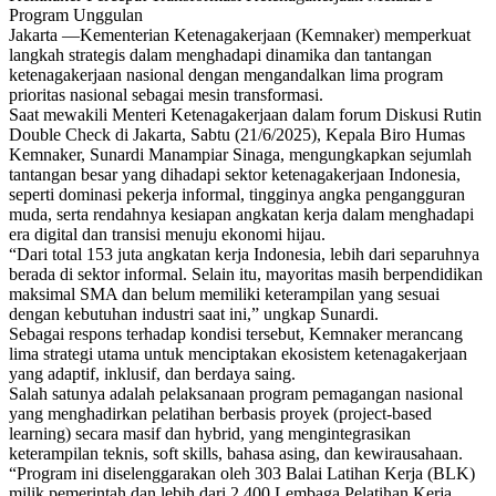
Program Unggulan
Jakarta —Kementerian Ketenagakerjaan (Kemnaker) memperkuat
langkah strategis dalam menghadapi dinamika dan tantangan
ketenagakerjaan nasional dengan mengandalkan lima program
prioritas nasional sebagai mesin transformasi.
Saat mewakili Menteri Ketenagakerjaan dalam forum Diskusi Rutin
Double Check di Jakarta, Sabtu (21/6/2025), Kepala Biro Humas
Kemnaker, Sunardi Manampiar Sinaga, mengungkapkan sejumlah
tantangan besar yang dihadapi sektor ketenagakerjaan Indonesia,
seperti dominasi pekerja informal, tingginya angka pengangguran
muda, serta rendahnya kesiapan angkatan kerja dalam menghadapi
era digital dan transisi menuju ekonomi hijau.
“Dari total 153 juta angkatan kerja Indonesia, lebih dari separuhnya
berada di sektor informal. Selain itu, mayoritas masih berpendidikan
maksimal SMA dan belum memiliki keterampilan yang sesuai
dengan kebutuhan industri saat ini,” ungkap Sunardi.
Sebagai respons terhadap kondisi tersebut, Kemnaker merancang
lima strategi utama untuk menciptakan ekosistem ketenagakerjaan
yang adaptif, inklusif, dan berdaya saing.
Salah satunya adalah pelaksanaan program pemagangan nasional
yang menghadirkan pelatihan berbasis proyek (project-based
learning) secara masif dan hybrid, yang mengintegrasikan
keterampilan teknis, soft skills, bahasa asing, dan kewirausahaan.
“Program ini diselenggarakan oleh 303 Balai Latihan Kerja (BLK)
milik pemerintah dan lebih dari 2.400 Lembaga Pelatihan Kerja