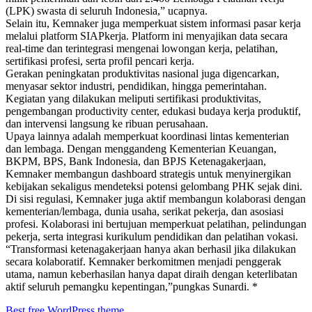
(LPK) swasta di seluruh Indonesia,” ucapnya.
Selain itu, Kemnaker juga memperkuat sistem informasi pasar kerja
melalui platform SIAPkerja. Platform ini menyajikan data secara
real-time dan terintegrasi mengenai lowongan kerja, pelatihan,
sertifikasi profesi, serta profil pencari kerja.
Gerakan peningkatan produktivitas nasional juga digencarkan,
menyasar sektor industri, pendidikan, hingga pemerintahan.
Kegiatan yang dilakukan meliputi sertifikasi produktivitas,
pengembangan productivity center, edukasi budaya kerja produktif,
dan intervensi langsung ke ribuan perusahaan.
Upaya lainnya adalah memperkuat koordinasi lintas kementerian
dan lembaga. Dengan menggandeng Kementerian Keuangan,
BKPM, BPS, Bank Indonesia, dan BPJS Ketenagakerjaan,
Kemnaker membangun dashboard strategis untuk menyinergikan
kebijakan sekaligus mendeteksi potensi gelombang PHK sejak dini.
Di sisi regulasi, Kemnaker juga aktif membangun kolaborasi dengan
kementerian/lembaga, dunia usaha, serikat pekerja, dan asosiasi
profesi. Kolaborasi ini bertujuan memperkuat pelatihan, pelindungan
pekerja, serta integrasi kurikulum pendidikan dan pelatihan vokasi.
“Transformasi ketenagakerjaan hanya akan berhasil jika dilakukan
secara kolaboratif. Kemnaker berkomitmen menjadi penggerak
utama, namun keberhasilan hanya dapat diraih dengan keterlibatan
aktif seluruh pemangku kepentingan,”pungkas Sunardi. *
Best free WordPress theme