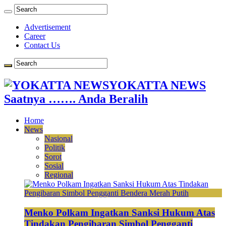
Advertisement
Career
Contact Us
YOKATTA NEWS
Saatnya ……. Anda Beralih
Home
News
Nasional
Politik
Sorot
Sosial
Regional
Menko Polkam Ingatkan Sanksi Hukum Atas
Tindakan Pengibaran Simbol Pengganti