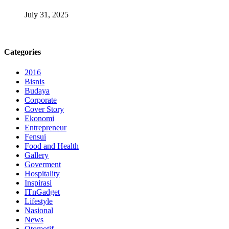
July 31, 2025
Categories
2016
Bisnis
Budaya
Corporate
Cover Story
Ekonomi
Entrepreneur
Fensui
Food and Health
Gallery
Goverment
Hospitality
Inspirasi
ITnGadget
Lifestyle
Nasional
News
Otomotif