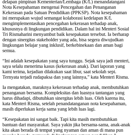
delapan pimpinan Kementerian/Lembaga (K/L) menandatangani
Nota Kesepahaman mengenai Pencegahan dan Penanganan
Kekerasan pada Satuan Pendidikan (PPKSP). Nota kesepahaman
ini merupakan wujud semangat kolaborasi kedelapan K/L
mengimplementasikan pencegahan kekerasan terhadap anak,
khususnya di lingkungan pendidikan. Dalam hal ini Menteri Sosial
Tri Rismaharini menyambut baik kesepakatan tersebut. Ia berharap
dengan sinergitas stakeholder yang ada, bisa segera diwujudkan
lingkungan belajar yang inklusif, berkebinekaan dan aman bagi
semua.
“Ini adalah kesepakatan yang saya tunggu. Sejak saya jadi menteri,
saya selalu menerima kasus (kekerasan anak). Dari laporan yang
kami terima, kejadian dilakukan saat libur, saat sekolah sepi.
Ternyata terjadi rudapaksa dan yang lainnya,” kata Menteri Risma.
Ia mengatakan, maraknya kekerasan terhadap anak, membutuhkan
penanganan bersama. Kompleksitas dan luasnya tantangan yang
harus dihadapi, dibutuhkan sinergitas lebih luas. Oleh karena itu,
kata Menteri Risma, setelah penandatanganan nota kesepahaman,
masih diperlukan kerja sama yang lebih luas lagi.
“Kesepakatan ini sangat baik. Tapi kita masih membutuhkan
bantuan dari masyarakat. Saya yakin jika bersama-sama, anak-anak
kita akan berada di tempat yang nyaman dan aman di mana pun