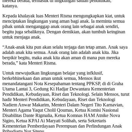
mereka berada, termasuk di lingkungan satuan pendidikan,”
katanya.
Kepada khalayak luas Menteri Risma mengungkapkan kiat, untuk
menciptakan lingkungan yang aman bagi anak. Ia meminta semua
pihak untuk menganggap anak orang lain sebagai anak sendiri,
begitu juga sebaliknya. Dengan demikian, akan tumbuh keinginan
untuk menjaga anak.
“Anak-anak kita pun akan selalu terjaga dan tetap aman. Anak saya
adalah anak kita semua. Anak orang lain adalah anak kita. Jika
berpikir begitu, maka anak kita akan aman di mana pun mereka
berada,” kata Menteri Risma.
Untuk mewujudkan lingkungan belajar yang infklusif,
berkebhinekaan dan aman untuk semua, Mensos ikut
menandatangani Nota Kesepahaman tentang PPKSP, di di Graha
Utama Lantai 3, Gedung Ki Hadjar Dewantara Kementerian
Pendidikan, Kebudayaan, Riset dan Teknologi. Selain Mensos, turut
hadir Menteri Pendidikan, Kebudayaan, Riset dan Teknologi
Nadiem Anwar Makarim, Menteri Dalam Negeri Tito Karnavian,
Menteri Agama Yaqut Cholil Qoumas, Ketua Komisi Nasional
Disabilitas Dante Rigmalia, Ketua Komnas HAM Atnike Nova
Sigiro, Ketua KPAI Ai Maryati Solihah, serta Sekretaris
Kementerian Pemberdayaan Perempuan dan Perlindungan Anak
Pribudiarta Nur Sitepu.