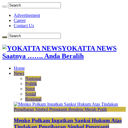
Advertisement
Career
Contact Us
YOKATTA NEWS
Saatnya ……. Anda Beralih
Home
News
Nasional
Politik
Sorot
Sosial
Regional
Menko Polkam Ingatkan Sanksi Hukum Atas
Tindakan Pengibaran Simbol Pengganti