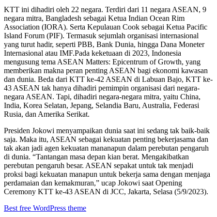
KTT ini dihadiri oleh 22 negara. Terdiri dari 11 negara ASEAN, 9
negara mitra, Bangladesh sebagai Ketua Indian Ocean Rim
Association (IORA). Serta Kepulauan Cook sebagai Ketua Pacific
Island Forum (PIF). Termasuk sejumlah organisasi internasional
yang turut hadir, seperti PBB, Bank Dunia, hingga Dana Moneter
Internasional atau IMF.Pada keketuaan di 2023, Indonesia
mengusung tema ASEAN Matters: Epicentrum of Growth, yang
memberikan makna peran penting ASEAN bagi ekonomi kawasan
dan dunia. Beda dari KTT ke-42 ASEAN di Labuan Bajo, KTT ke-
43 ASEAN tak hanya dihadiri pemimpin organisasi dari negara-
negara ASEAN. Tapi, dihadiri negara-negara mitra, yaitu China,
India, Korea Selatan, Jepang, Selandia Baru, Australia, Federasi
Rusia, dan Amerika Serikat.
Presiden Jokowi menyampaikan dunia saat ini sedang tak baik-baik
saja. Maka itu, ASEAN sebagai kekuatan penting bekerjasama dan
tak akan jadi agen kekuatan mananapun dalam perebutan pengaruh
di dunia. “Tantangan masa depan kian berat. Mengakibatkan
perebutan pengaruh besar. ASEAN sepakat untuk tak menjadi
proksi bagi kekuatan manapun untuk bekerja sama dengan menjaga
perdamaian dan kemakmuran,” ucap Jokowi saat Opening
Ceremony KTT ke-43 ASEAN di JCC, Jakarta, Selasa (5/9/2023).
Best free WordPress theme