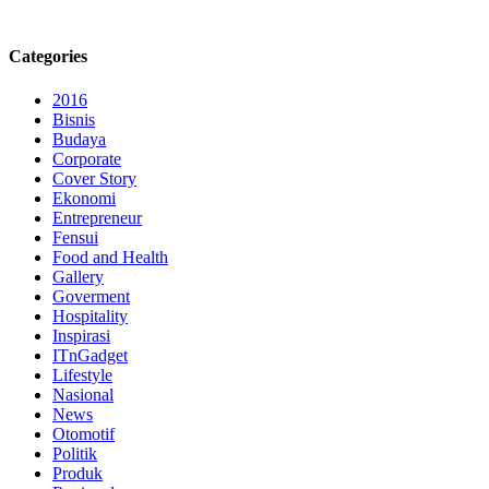
Categories
2016
Bisnis
Budaya
Corporate
Cover Story
Ekonomi
Entrepreneur
Fensui
Food and Health
Gallery
Goverment
Hospitality
Inspirasi
ITnGadget
Lifestyle
Nasional
News
Otomotif
Politik
Produk