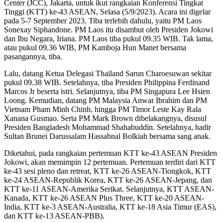
Center (JCC), Jakarta, untuk ikut rangkaian Konferensi Tingkat
Tinggi (KTT) ke-43 ASEAN, Selasa (5/9/2023). Acara ini digelar
pada 5-7 September 2023. Tiba terlebih dahulu, yaitu PM Laos
Sonexay Siphandone. PM Laos itu disambut oleh Presiden Jokowi
dan Ibu Negara, Iriana. PM Laos tiba pukul 09.35 WIB. Tak lama,
atau pukul 09.36 WIB, PM Kamboja Hun Manet bersama
pasangannya, tiba.
Lalu, datang Ketua Delegasi Thailand Sarun Charoesuwan sekitar
pukul 09.38 WIB. Setelahnya, tiba Presiden Philippina Ferdinand
Marcos Jr beserta istri. Selanjutnya, tiba PM Singapura Lee Hsien
Loong. Kemudian, datang PM Malaysia Anwar Ibrahim dan PM
Vietnam Pham Minh Chinh, hingga PM Timor Leste Kay Rala
Xanana Gusmao. Serta PM Mark Brown dibelakangnya, disusul
Presiden Bangladesh Mohammad Shahabuddin. Setelahnya, hadir
Sultan Brunei Darussalam Hassabnal Bolkiah bersama sang anak.
Diketahui, pada rangkaian pertemuan KTT ke-43 ASEAN Presiden
Jokowi, akan memimpin 12 pertemuan. Pertemuan terdiri dari KTT
ke-43 sesi pleno dan retreat, KTT ke-26 ASEAN-Tiongkok, KTT
ke-24 ASEAN-Republik Korea, KTT ke-26 ASEAN-Jepang, dan
KTT ke-11 ASEAN-Amerika Serikat. Selanjutnya, KTT ASEAN-
Kanada, KTT ke-26 ASEAN Plus Three, KTT ke-20 ASEAN-
India, KTT ke-3 ASEAN-Australia, KTT ke-18 Asia Timur (EAS),
dan KTT ke-13 ASEAN-PBB).