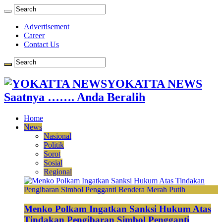
Advertisement
Career
Contact Us
YOKATTA NEWS
Saatnya ……. Anda Beralih
Home
News
Nasional
Politik
Sorot
Sosial
Regional
Menko Polkam Ingatkan Sanksi Hukum Atas
Tindakan Pengibaran Simbol Pengganti