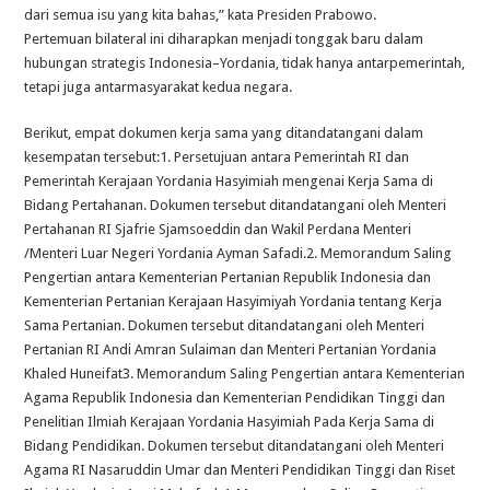
dari semua isu yang kita bahas,” kata Presiden Prabowo.
Pertemuan bilateral ini diharapkan menjadi tonggak baru dalam
hubungan strategis Indonesia–Yordania, tidak hanya antarpemerintah,
tetapi juga antarmasyarakat kedua negara.
Berikut, empat dokumen kerja sama yang ditandatangani dalam
kesempatan tersebut:1. Persetujuan antara Pemerintah RI dan
Pemerintah Kerajaan Yordania Hasyimiah mengenai Kerja Sama di
Bidang Pertahanan. Dokumen tersebut ditandatangani oleh Menteri
Pertahanan RI Sjafrie Sjamsoeddin dan Wakil Perdana Menteri
/Menteri Luar Negeri Yordania Ayman Safadi.2. Memorandum Saling
Pengertian antara Kementerian Pertanian Republik Indonesia dan
Kementerian Pertanian Kerajaan Hasyimiyah Yordania tentang Kerja
Sama Pertanian. Dokumen tersebut ditandatangani oleh Menteri
Pertanian RI Andi Amran Sulaiman dan Menteri Pertanian Yordania
Khaled Huneifat3. Memorandum Saling Pengertian antara Kementerian
Agama Republik Indonesia dan Kementerian Pendidikan Tinggi dan
Penelitian Ilmiah Kerajaan Yordania Hasyimiah Pada Kerja Sama di
Bidang Pendidikan. Dokumen tersebut ditandatangani oleh Menteri
Agama RI Nasaruddin Umar dan Menteri Pendidikan Tinggi dan Riset