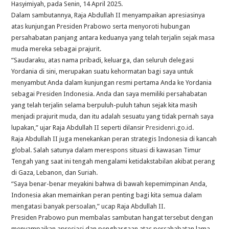
Hasyimiyah, pada Senin, 14 April 2025.
Dalam sambutannya, Raja Abdullah II menyampaikan apresiasinya
atas kunjungan Presiden Prabowo serta menyoroti hubungan
persahabatan panjang antara keduanya yang telah terjalin sejak masa
muda mereka sebagai prajurit.
“Saudaraku, atas nama pribadi, keluarga, dan seluruh delegasi
Yordania di sini, merupakan suatu kehormatan bagi saya untuk
menyambut Anda dalam kunjungan resmi pertama Anda ke Yordania
sebagai Presiden Indonesia. Anda dan saya memiliki persahabatan
yang telah terjalin selama berpuluh-puluh tahun sejak kita masih
menjadi prajurit muda, dan itu adalah sesuatu yang tidak pernah saya
lupakan,” ujar Raja Abdullah II seperti dilansir
Presidenri.go.id
.
Raja Abdullah II juga menekankan peran strategis Indonesia di kancah
global. Salah satunya dalam merespons situasi di kawasan Timur
Tengah yang saat ini tengah mengalami ketidakstabilan akibat perang
di Gaza, Lebanon, dan Suriah.
“Saya benar-benar meyakini bahwa di bawah kepemimpinan Anda,
Indonesia akan memainkan peran penting bagi kita semua dalam
mengatasi banyak persoalan,” ucap Raja Abdullah II.
Presiden Prabowo pun membalas sambutan hangat tersebut dengan
menyampaikan apresiasi dan penghargaan atas persahabatan lama