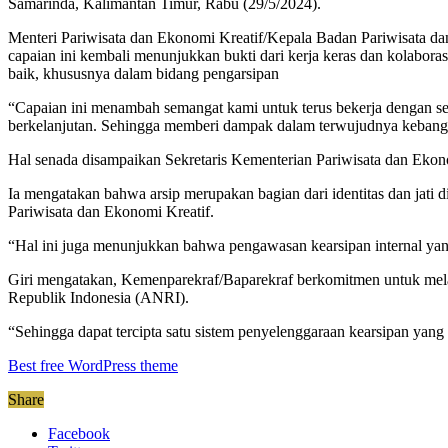
Samarinda, Kalimantan Timur, Rabu (29/5/2024).
Menteri Pariwisata dan Ekonomi Kreatif/Kepala Badan Pariwisata d
capaian ini kembali menunjukkan bukti dari kerja keras dan kolabora
baik, khususnya dalam bidang pengarsipan
“Capaian ini menambah semangat kami untuk terus bekerja dengan sem
berkelanjutan. Sehingga memberi dampak dalam terwujudnya kebangk
Hal senada disampaikan Sekretaris Kementerian Pariwisata dan Ekon
Ia mengatakan bahwa arsip merupakan bagian dari identitas dan jati 
Pariwisata dan Ekonomi Kreatif.
“Hal ini juga menunjukkan bahwa pengawasan kearsipan internal yang
Giri mengatakan, Kemenparekraf/Baparekraf berkomitmen untuk melak
Republik Indonesia (ANRI).
“Sehingga dapat tercipta satu sistem penyelenggaraan kearsipan yang b
Best free WordPress theme
Share
Facebook