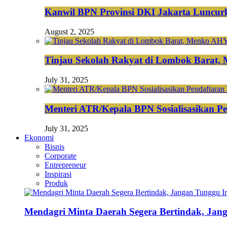
Kanwil BPN Provinsi DKI Jakarta Luncurk
August 2, 2025
Tinjau Sekolah Rakyat di Lombok Barat,
July 31, 2025
Menteri ATR/Kepala BPN Sosialisasikan Pe
July 31, 2025
Ekonomi
Bisnis
Corporate
Entrepreneur
Inspirasi
Produk
Mendagri Minta Daerah Segera Bertindak, Jan