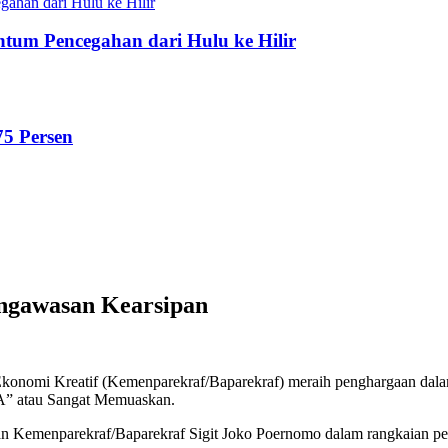
tum Pencegahan dari Hulu ke Hilir
75 Persen
engawasan Kearsipan
 Ekonomi Kreatif (Kemenparekraf/Baparekraf) meraih penghargaan dal
AA” atau Sangat Memuaskan.
Kemenparekraf/Baparekraf Sigit Joko Poernomo dalam rangkaian peri