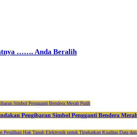
nya ……. Anda Beralih
ndakan Pengibaran Simbol Pengganti Bendera Merah