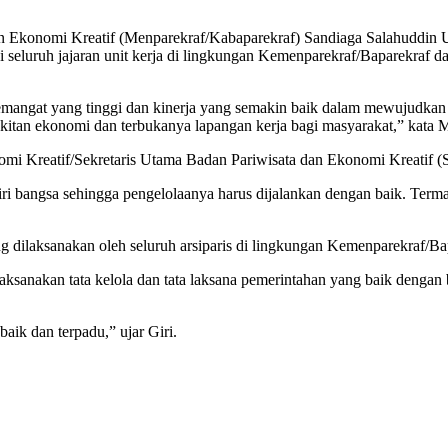
an Ekonomi Kreatif (Menparekraf/Kabaparekraf) Sandiaga Salahuddin 
si seluruh jajaran unit kerja di lingkungan Kemenparekraf/Baparekraf d
angat yang tinggi dan kinerja yang semakin baik dalam mewujudkan cit
itan ekonomi dan terbukanya lapangan kerja bagi masyarakat,” kata 
omi Kreatif/Sekretaris Utama Badan Pariwisata dan Ekonomi Kreatif 
diri bangsa sehingga pengelolaanya harus dijalankan dengan baik. Term
 dilaksanakan oleh seluruh arsiparis di lingkungan Kemenparekraf/Bap
sanakan tata kelola dan tata laksana pemerintahan yang baik dengan 
aik dan terpadu,” ujar Giri.