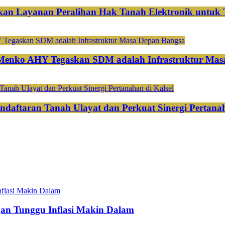
an Layanan Peralihan Hak Tanah Elektronik untuk 
 Menko AHY Tegaskan SDM adalah Infrastruktur Mas
ndaftaran Tanah Ulayat dan Perkuat Sinergi Pertanah
gan Tunggu Inflasi Makin Dalam