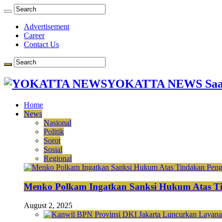
Advertisement
Career
Contact Us
YOKATTA NEWS Saat
Home
News
Nasional
Politik
Sorot
Sosial
Regional
Menko Polkam Ingatkan Sanksi Hukum Atas Ti
August 2, 2025