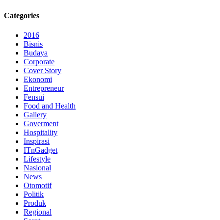
Categories
2016
Bisnis
Budaya
Corporate
Cover Story
Ekonomi
Entrepreneur
Fensui
Food and Health
Gallery
Goverment
Hospitality
Inspirasi
ITnGadget
Lifestyle
Nasional
News
Otomotif
Politik
Produk
Regional