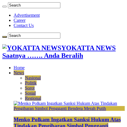
Advertisement
Career
Contact Us
YOKATTA NEWS
Saatnya ……. Anda Beralih
Home
News
Nasional
Politik
Sorot
Sosial
Regional
Menko Polkam Ingatkan Sanksi Hukum Atas
Tindakan Pengibaran Simbol Pengganti