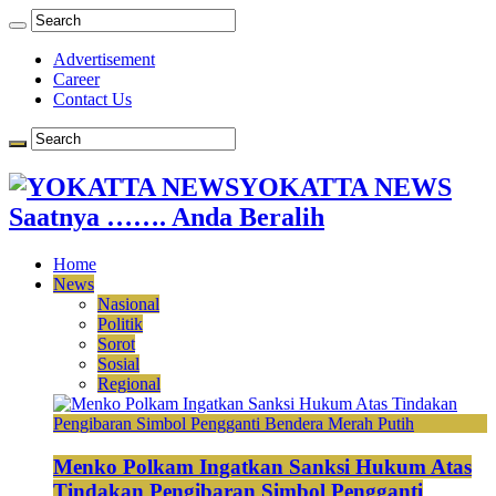
Advertisement
Career
Contact Us
YOKATTA NEWS
Saatnya ……. Anda Beralih
Home
News
Nasional
Politik
Sorot
Sosial
Regional
Menko Polkam Ingatkan Sanksi Hukum Atas
Tindakan Pengibaran Simbol Pengganti