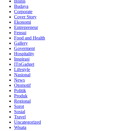
Bisnis
Budaya
Corporate
Cover Story
Ekonomi
Entrepreneur
Fensui
Food and Health
Gallery
Goverment
Hospitality
Inspirasi
ITnGadget
Lifestyle
Nasional
News
Otomotif
Politik
Produk
Regional
Sorot
Sosial
Travel
Uncategorized
Wisata