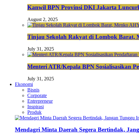
Kanwil BPN Provinsi DKI Jakarta Luncurk
August 2, 2025
Tinjau Sekolah Rakyat di Lombok Barat,
July 31, 2025
Menteri ATR/Kepala BPN Sosialisasikan Pe
July 31, 2025
Ekonomi
Bisnis
Corporate
Entrepreneur
Inspirasi
Produk
Mendagri Minta Daerah Segera Bertindak, Jan