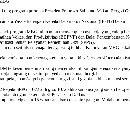
m MBG
kung program prioritas Presiden Prabowo Subianto Makan Bergizi Gra
 antara Yassierli dengan Kepala Badan Gizi Nasional (BGN) Dadan Hi
pek program MBG ini mampu menyerap tenaga kerja yang cukup besar, ”
r Pelatihan Vokasi dan Produktivitas (BBPVP) dan Balai Pengembangan
 edukasi Satuan Pelayanan Pemenuhan Gizi (SPPG).
ihan dan sertifikasi tenaga-tenaga yang terlibat. Kami yakin MBG baka
a pembangunan ketenagakerjaan yang inklusif, responsif terhadap isu g
terbesar pemerintah yang memerlukan dukungan tenaga kerja yang m
erja langsung di sektor penyediaan makanan bergizi.
uan pelayanan (satpel) pemenuhan gizi, ahli gizi dan ahli akuntansi 
072 kepala SPPG, 1072 ahli gizi, 1072 ahli akuntansi yang sudah ber
r bulan dengan bekerja di SPPG, ” kata Dadan.
 menciptakan 15 wirausaha baru di sektor pangan. Mulai dari pemaso