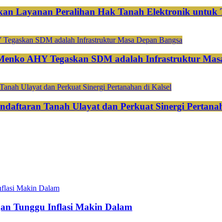
an Layanan Peralihan Hak Tanah Elektronik untuk 
 Menko AHY Tegaskan SDM adalah Infrastruktur Mas
ndaftaran Tanah Ulayat dan Perkuat Sinergi Pertanah
gan Tunggu Inflasi Makin Dalam