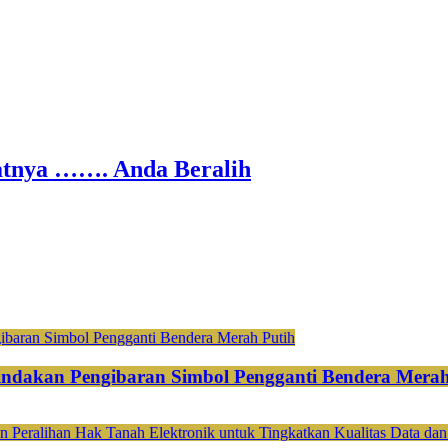
nya ……. Anda Beralih
ndakan Pengibaran Simbol Pengganti Bendera Merah