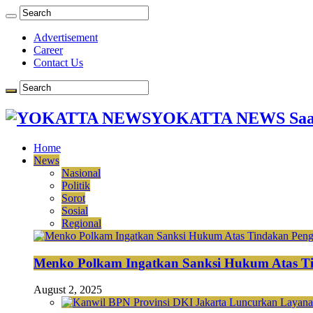
Advertisement
Career
Contact Us
YOKATTA NEWS Saat
Home
News
Nasional
Politik
Sorot
Sosial
Regional
Menko Polkam Ingatkan Sanksi Hukum Atas Ti
August 2, 2025