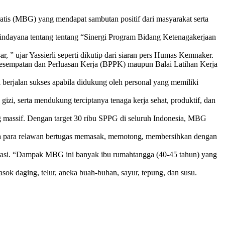
tis (MBG) yang mendapat sambutan positif dari masyarakat serta
ndayana tentang tentang “Sinergi Program Bidang Ketenagakerjaan
 ujar Yassierli seperti dikutip dari siaran pers Humas Kemnaker.
 Kesempatan dan Perluasan Kerja (BPPK) maupun Balai Latihan Kerja
l berjalan sukses apabila didukung oleh personal yang memiliki
izi, serta mendukung terciptanya tenaga kerja sehat, produktif, dan
assif. Dengan target 30 ribu SPPG di seluruh Indonesia, MBG
serta para relawan bertugas memasak, memotong, membersihkan dengan
operasi. “Dampak MBG ini banyak ibu rumahtangga (40-45 tahun) yang
k daging, telur, aneka buah-buhan, sayur, tepung, dan susu.