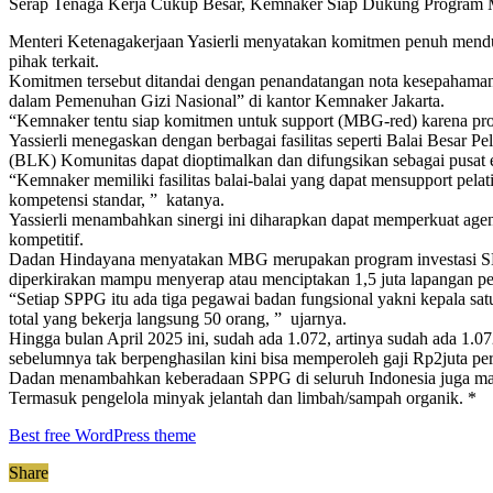
Serap Tenaga Kerja Cukup Besar, Kemnaker Siap Dukung Progra
Menteri Ketenagakerjaan Yasierli menyatakan komitmen penuh mendu
pihak terkait.
Komitmen tersebut ditandai dengan penandatangan nota kesepahaman
dalam Pemenuhan Gizi Nasional” di kantor Kemnaker Jakarta.
“Kemnaker tentu siap komitmen untuk support (MBG-red) karena pros
Yassierli menegaskan dengan berbagai fasilitas seperti Balai Besa
(BLK) Komunitas dapat dioptimalkan dan difungsikan sebagai pusat
“Kemnaker memiliki fasilitas balai-balai yang dapat mensupport pelat
kompetensi standar, ” katanya.
Yassierli menambahkan sinergi ini diharapkan dapat memperkuat agend
kompetitif.
Dadan Hindayana menyatakan MBG merupakan program investasi SDM 
diperkirakan mampu menyerap atau menciptakan 1,5 juta lapangan pek
“Setiap SPPG itu ada tiga pegawai badan fungsional yakni kepala sat
total yang bekerja langsung 50 orang, ” ujarnya.
Hingga bulan April 2025 ini, sudah ada 1.072, artinya sudah ada 1.
sebelumnya tak berpenghasilan kini bisa memperoleh gaji Rp2juta pe
Dadan menambahkan keberadaan SPPG di seluruh Indonesia juga mampu
Termasuk pengelola minyak jelantah dan limbah/sampah organik. *
Best free WordPress theme
Share