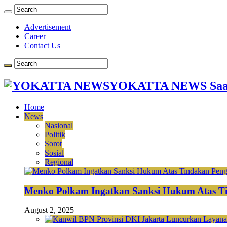
Advertisement
Career
Contact Us
YOKATTA NEWS Saat
Home
News
Nasional
Politik
Sorot
Sosial
Regional
Menko Polkam Ingatkan Sanksi Hukum Atas Ti
August 2, 2025