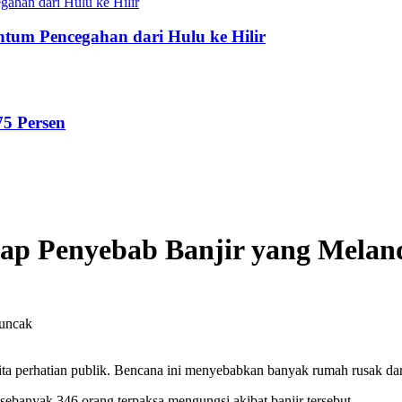
tum Pencegahan dari Hulu ke Hilir
75 Persen
kap Penyebab Banjir yang Mela
Puncak
ta perhatian publik. Bencana ini menyebabkan banyak rumah rusak da
banyak 346 orang terpaksa mengungsi akibat banjir tersebut.