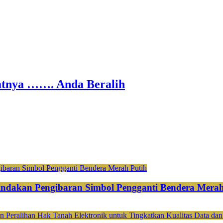
nya ……. Anda Beralih
ndakan Pengibaran Simbol Pengganti Bendera Merah