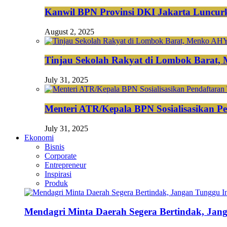
Kanwil BPN Provinsi DKI Jakarta Luncurk
August 2, 2025
Tinjau Sekolah Rakyat di Lombok Barat,
July 31, 2025
Menteri ATR/Kepala BPN Sosialisasikan Pe
July 31, 2025
Ekonomi
Bisnis
Corporate
Entrepreneur
Inspirasi
Produk
Mendagri Minta Daerah Segera Bertindak, Jan