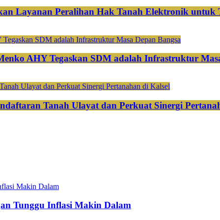
an Layanan Peralihan Hak Tanah Elektronik untuk 
 Menko AHY Tegaskan SDM adalah Infrastruktur Mas
ndaftaran Tanah Ulayat dan Perkuat Sinergi Pertanah
gan Tunggu Inflasi Makin Dalam