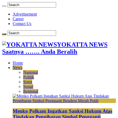
Advertisement
Career
Contact Us
YOKATTA NEWS
Saatnya ……. Anda Beralih
Home
News
Nasional
Politik
Sorot
Sosial
Regional
Menko Polkam Ingatkan Sanksi Hukum Atas
Tindakan Pengibaran Simbol Pengganti