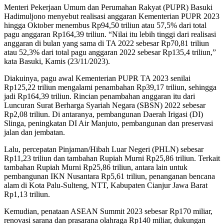
Menteri Pekerjaan Umum dan Perumahan Rakyat (PUPR) Basuki
Hadimuljono menyebut realisasi anggaran Kementerian PUPR 2023
hingga Oktober menembus Rp94,50 triliun atau 57,5% dari total
pagu anggaran Rp164,39 triliun. “Nilai itu lebih tinggi dari realisasi
anggaran di bulan yang sama di TA 2022 sebesar Rp70,81 triliun
atau 52,3% dari total pagu anggaran 2022 sebesar Rp135,4 triliun,”
kata Basuki, Kamis (23/11/2023).
Diakuinya, pagu awal Kementerian PUPR TA 2023 senilai
Rp125,22 triliun mengalami penambahan Rp39,17 triliun, sehingga
jadi Rp164,39 triliun. Rincian penambahan anggaran itu dari
Luncuran Surat Berharga Syariah Negara (SBSN) 2022 sebesar
Rp2,08 triliun. Di antaranya, pembangunan Daerah Irigasi (DI)
Slinga, peningkatan DI Air Manjuto, pembangunan dan preservasi
jalan dan jembatan.
Lalu, percepatan Pinjaman/Hibah Luar Negeri (PHLN) sebesar
Rp11,23 triliun dan tambahan Rupiah Murni Rp25,86 triliun. Terkait
tambahan Rupiah Murni Rp25,86 triliun, antara lain untuk
pembangunan IKN Nusantara Rp5,61 triliun, penanganan bencana
alam di Kota Palu-Sulteng, NTT, Kabupaten Cianjur Jawa Barat
Rp1,13 triliun.
Kemudian, penataan ASEAN Summit 2023 sebesar Rp170 miliar,
renovasi sarana dan prasarana olahraga Rp140 miliar, dukungan