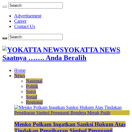
Advertisement
Career
Contact Us
YOKATTA NEWS
Saatnya ……. Anda Beralih
Home
News
Nasional
Politik
Sorot
Sosial
Regional
Menko Polkam Ingatkan Sanksi Hukum Atas
Tindakan Pengibaran Simbol Pengganti