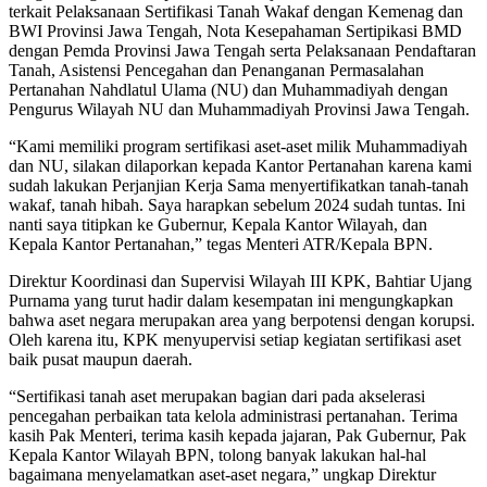
terkait Pelaksanaan Sertifikasi Tanah Wakaf dengan Kemenag dan
BWI Provinsi Jawa Tengah, Nota Kesepahaman Sertipikasi BMD
dengan Pemda Provinsi Jawa Tengah serta Pelaksanaan Pendaftaran
Tanah, Asistensi Pencegahan dan Penanganan Permasalahan
Pertanahan Nahdlatul Ulama (NU) dan Muhammadiyah dengan
Pengurus Wilayah NU dan Muhammadiyah Provinsi Jawa Tengah.
“Kami memiliki program sertifikasi aset-aset milik Muhammadiyah
dan NU, silakan dilaporkan kepada Kantor Pertanahan karena kami
sudah lakukan Perjanjian Kerja Sama menyertifikatkan tanah-tanah
wakaf, tanah hibah. Saya harapkan sebelum 2024 sudah tuntas. Ini
nanti saya titipkan ke Gubernur, Kepala Kantor Wilayah, dan
Kepala Kantor Pertanahan,” tegas Menteri ATR/Kepala BPN.
Direktur Koordinasi dan Supervisi Wilayah III KPK, Bahtiar Ujang
Purnama yang turut hadir dalam kesempatan ini mengungkapkan
bahwa aset negara merupakan area yang berpotensi dengan korupsi.
Oleh karena itu, KPK menyupervisi setiap kegiatan sertifikasi aset
baik pusat maupun daerah.
“Sertifikasi tanah aset merupakan bagian dari pada akselerasi
pencegahan perbaikan tata kelola administrasi pertanahan. Terima
kasih Pak Menteri, terima kasih kepada jajaran, Pak Gubernur, Pak
Kepala Kantor Wilayah BPN, tolong banyak lakukan hal-hal
bagaimana menyelamatkan aset-aset negara,” ungkap Direktur