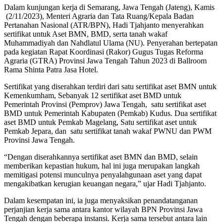
Dalam kunjungan kerja di Semarang, Jawa Tengah (Jateng), Kamis
(2/11/2023), Menteri Agraria dan Tata Ruang/Kepala Badan
Pertanahan Nasional (ATR/BPN), Hadi Tjahjanto menyerahkan
sertifikat untuk Aset BMN, BMD, serta tanah wakaf
Muhammadiyah dan Nahdlatul Ulama (NU). Penyerahan bertepatan
pada kegiatan Rapat Koordinasi (Rakor) Gugus Tugas Reforma
Agraria (GTRA) Provinsi Jawa Tengah Tahun 2023 di Ballroom
Rama Shinta Patra Jasa Hotel.
Sertifikat yang diserahkan terdiri dari satu sertifikat aset BMN untuk
Kemenkumham, Sebanyak 12 sertifikat aset BMD untuk
Pemerintah Provinsi (Pemprov) Jawa Tengah, satu sertifikat aset
BMD untuk Pemerintah Kabupaten (Pemkab) Kudus. Dua sertifikat
aset BMD untuk Pemkab Magelang, Satu sertifikat aset untuk
Pemkab Jepara, dan satu sertifikat tanah wakaf PWNU dan PWM
Provinsi Jawa Tengah.
“Dengan diserahkannya sertifikat aset BMN dan BMD, selain
memberikan kepastian hukum, hal ini juga merupakan langkah
memitigasi potensi munculnya penyalahgunaan aset yang dapat
mengakibatkan kerugian keuangan negara,” ujar Hadi Tjahjanto.
Dalam kesempatan ini, ia juga menyaksikan penandatanganan
perjanjian kerja sama antara kantor wilayah BPN Provinsi Jawa
Tengah dengan beberapa instansi. Kerja sama tersebut antara lain