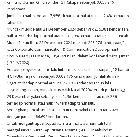
kalihurip Utama, GT Clawi dari GT Cikupa sebanyak 3.057.246
kendaraan.
Jumlah itu naik sebesar 17,95% di hari normal atau naik 2,4% terhadap
tahun lalu.
“Puncak mudik Natal 21 Desember 2024 sebanyak 235.381 kendaraan,
naik 41% terhadap normal atau naik 0,9% terhadap tahun lalu. Puncak
Mudik Tahun Baru 28 Desember 2024 menjadi 205.276 kendaraan,”
kata Corporate Communication & Communication Development
Group Head Jasa Marga, Lisye Octaviani dalam konferensi pers, Jumat
(13/12/2024).
Adapun proyeksi volume lalu lintas masuk Jakarta sepanjang 18 hari di
4 GT-Utama yakni sebanyak 3.002.175 kendaraan. Jumlah itu naik
18,6% terhadap normal atau naik 2,19% terhadap tahun lalu.
Lisye mengatakan, puncak arus balik Natal 20204 terjadi pada tanggal
29 Desember yakni sebanyak 221.766 kendaraan, atau naik 22%
terhadap normal atau naik 1% terhadap tahun lalu.
Sedangkan puncak arus balik Tahun Baru yakni di 1 Januari 2025
dengan jumlah 186.692 kendaraan.
Untuk mengantisipasi kepadatan lalu lintas, pemerintah telah
mengeluarkan Surat Keputusan Bersama (SKB) Dirjenhubdat,
Dirjenhubla Kemenhub, Dirjen Bina Marga KemenPU serta Kakorlantas