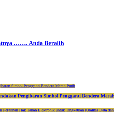
nya ……. Anda Beralih
ndakan Pengibaran Simbol Pengganti Bendera Merah