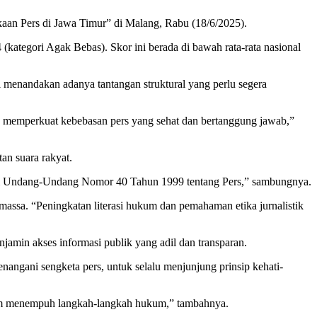
an Pers di Jawa Timur” di Malang, Rabu (18/6/2025).
kategori Agak Bebas). Skor ini berada di bawah rata-rata nasional
ni menandakan adanya tantangan struktural yang perlu segera
k memperkuat kebebasan pers yang sehat dan bertanggung jawab,”
n suara rakyat.
dalam Undang-Undang Nomor 40 Tahun 1999 tentang Pers,” sambungnya.
assa. “Peningkatan literasi hukum dan pemahaman etika jurnalistik
njamin akses informasi publik yang adil dan transparan.
angani sengketa pers, untuk selalu menjunjung prinsip kehati-
elum menempuh langkah-langkah hukum,” tambahnya.