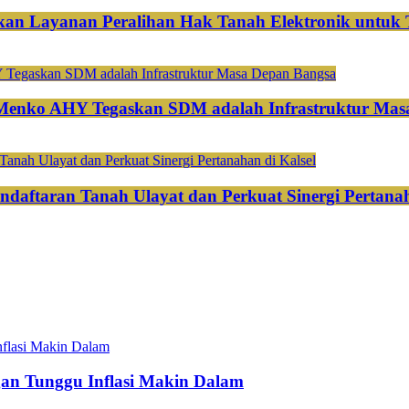
an Layanan Peralihan Hak Tanah Elektronik untuk 
 Menko AHY Tegaskan SDM adalah Infrastruktur Mas
ndaftaran Tanah Ulayat dan Perkuat Sinergi Pertanah
gan Tunggu Inflasi Makin Dalam