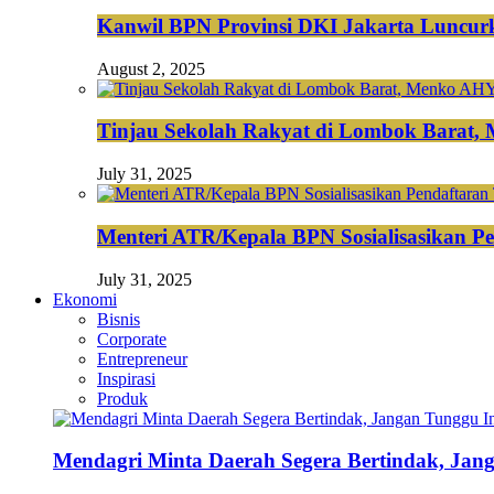
Kanwil BPN Provinsi DKI Jakarta Luncurk
August 2, 2025
Tinjau Sekolah Rakyat di Lombok Barat,
July 31, 2025
Menteri ATR/Kepala BPN Sosialisasikan Pe
July 31, 2025
Ekonomi
Bisnis
Corporate
Entrepreneur
Inspirasi
Produk
Mendagri Minta Daerah Segera Bertindak, Jan