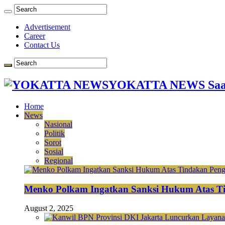
Advertisement
Career
Contact Us
YOKATTA NEWS Saat
Home
News
Nasional
Politik
Sorot
Sosial
Regional
Menko Polkam Ingatkan Sanksi Hukum Atas Ti
August 2, 2025