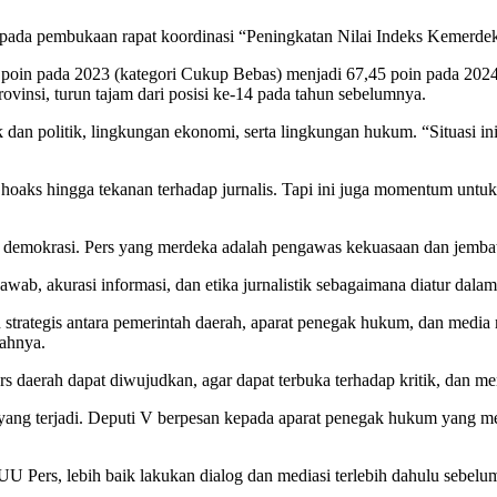
da pembukaan rapat koordinasi “Peningkatan Nilai Indeks Kemerdeka
poin pada 2023 (kategori Cukup Bebas) menjadi 67,45 poin pada 2024 (
ovinsi, turun tajam dari posisi ke-14 pada tahun sebelumnya.
ik dan politik, lingkungan ekonomi, serta lingkungan hukum. “Situasi i
hoaks hingga tekanan terhadap jurnalis. Tapi ini juga momentum untu
demokrasi. Pers yang merdeka adalah pengawas kekuasaan dan jembata
 jawab, akurasi informasi, dan etika jurnalistik sebagaimana diatur 
rategis antara pemerintah daerah, aparat penegak hukum, dan media m
bahnya.
s daerah dapat diwujudkan, agar dapat terbuka terhadap kritik, dan me
 yang terjadi. Deputi V berpesan kepada aparat penegak hukum yang men
UU Pers, lebih baik lakukan dialog dan mediasi terlebih dahulu seb