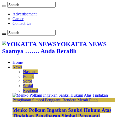
Advertisement
Career
Contact Us
YOKATTA NEWS
Saatnya ……. Anda Beralih
Home
News
Nasional
Politik
Sorot
Sosial
Regional
Menko Polkam Ingatkan Sanksi Hukum Atas
Tindakan Pengibaran Simbol Pengganti