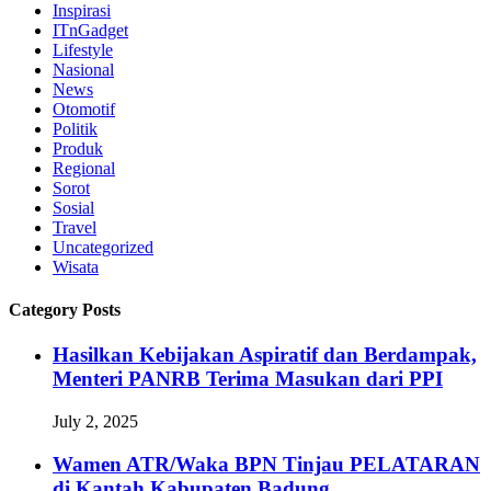
Inspirasi
ITnGadget
Lifestyle
Nasional
News
Otomotif
Politik
Produk
Regional
Sorot
Sosial
Travel
Uncategorized
Wisata
Category Posts
Hasilkan Kebijakan Aspiratif dan Berdampak,
Menteri PANRB Terima Masukan dari PPI
July 2, 2025
Wamen ATR/Waka BPN Tinjau PELATARAN
di Kantah Kabupaten Badung