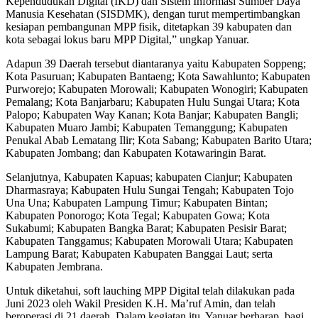
Kependudukan Digital (IKD) dan Sistem Informasi Sumber Daya
Manusia Kesehatan (SISDMK), dengan turut mempertimbangkan
kesiapan pembangunan MPP fisik, ditetapkan 39 kabupaten dan
kota sebagai lokus baru MPP Digital,” ungkap Yanuar.
Adapun 39 Daerah tersebut diantaranya yaitu Kabupaten Soppeng;
Kota Pasuruan; Kabupaten Bantaeng; Kota Sawahlunto; Kabupaten
Purworejo; Kabupaten Morowali; Kabupaten Wonogiri; Kabupaten
Pemalang; Kota Banjarbaru; Kabupaten Hulu Sungai Utara; Kota
Palopo; Kabupaten Way Kanan; Kota Banjar; Kabupaten Bangli;
Kabupaten Muaro Jambi; Kabupaten Temanggung; Kabupaten
Penukal Abab Lematang Ilir; Kota Sabang; Kabupaten Barito Utara;
Kabupaten Jombang; dan Kabupaten Kotawaringin Barat.
Selanjutnya, Kabupaten Kapuas; kabupaten Cianjur; Kabupaten
Dharmasraya; Kabupaten Hulu Sungai Tengah; Kabupaten Tojo
Una Una; Kabupaten Lampung Timur; Kabupaten Bintan;
Kabupaten Ponorogo; Kota Tegal; Kabupaten Gowa; Kota
Sukabumi; Kabupaten Bangka Barat; Kabupaten Pesisir Barat;
Kabupaten Tanggamus; Kabupaten Morowali Utara; Kabupaten
Lampung Barat; Kabupaten Kabupaten Banggai Laut; serta
Kabupaten Jembrana.
Untuk diketahui, soft lauching MPP Digital telah dilakukan pada
Juni 2023 oleh Wakil Presiden K.H. Ma’ruf Amin, dan telah
beroperasi di 21 daerah. Dalam kegiatan itu, Yanuar berharap, bagi