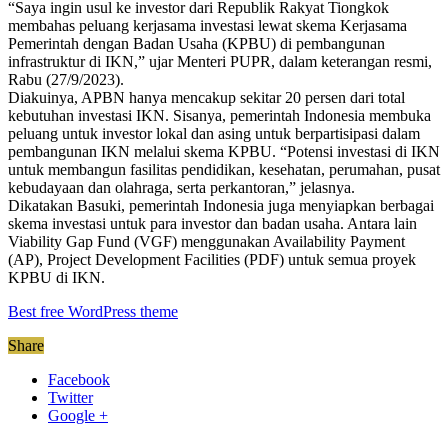
“Saya ingin usul ke investor dari Republik Rakyat Tiongkok
membahas peluang kerjasama investasi lewat skema Kerjasama
Pemerintah dengan Badan Usaha (KPBU) di pembangunan
infrastruktur di IKN,” ujar Menteri PUPR, dalam keterangan resmi,
Rabu (27/9/2023).
Diakuinya, APBN hanya mencakup sekitar 20 persen dari total
kebutuhan investasi IKN. Sisanya, pemerintah Indonesia membuka
peluang untuk investor lokal dan asing untuk berpartisipasi dalam
pembangunan IKN melalui skema KPBU. “Potensi investasi di IKN
untuk membangun fasilitas pendidikan, kesehatan, perumahan, pusat
kebudayaan dan olahraga, serta perkantoran,” jelasnya.
Dikatakan Basuki, pemerintah Indonesia juga menyiapkan berbagai
skema investasi untuk para investor dan badan usaha. Antara lain
Viability Gap Fund (VGF) menggunakan Availability Payment
(AP), Project Development Facilities (PDF) untuk semua proyek
KPBU di IKN.
Best free WordPress theme
Share
Facebook
Twitter
Google +