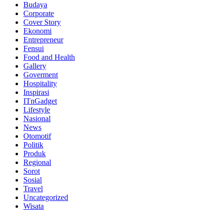
Budaya
Corporate
Cover Story
Ekonomi
Entrepreneur
Fensui
Food and Health
Gallery
Goverment
Hospitality
Inspirasi
ITnGadget
Lifestyle
Nasional
News
Otomotif
Politik
Produk
Regional
Sorot
Sosial
Travel
Uncategorized
Wisata