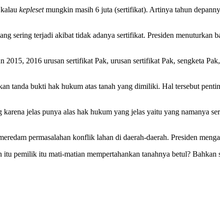
i kalau
kepleset
mungkin masih 6 juta (sertifikat). Artinya tahun depanny
sering terjadi akibat tidak adanya sertifikat. Presiden menuturkan ba
un 2015, 2016 urusan sertifikat Pak, urusan sertifikat Pak, sengketa Pak
n tanda bukti hak hukum atas tanah yang dimiliki. Hal tersebut penti
arena jelas punya alas hak hukum yang jelas yaitu yang namanya sertif
redam permasalahan konflik lahan di daerah-daerah. Presiden mengaku b
 itu pemilik itu mati-matian mempertahankan tanahnya betul? Bahkan