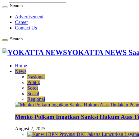
Advertisement
Career
Contact Us
YOKATTA NEWS Saat
Home
News
Nasional
Politik
Sorot
Sosial
Regional
Menko Polkam Ingatkan Sanksi Hukum Atas Ti
August 2, 2025