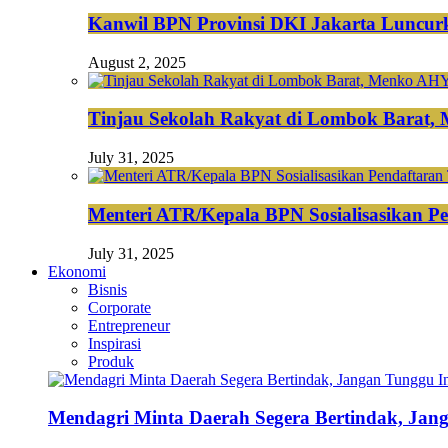
Kanwil BPN Provinsi DKI Jakarta Luncurk
August 2, 2025
Tinjau Sekolah Rakyat di Lombok Barat,
July 31, 2025
Menteri ATR/Kepala BPN Sosialisasikan Pe
July 31, 2025
Ekonomi
Bisnis
Corporate
Entrepreneur
Inspirasi
Produk
Mendagri Minta Daerah Segera Bertindak, Jan