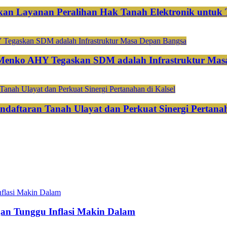
an Layanan Peralihan Hak Tanah Elektronik untuk 
 Menko AHY Tegaskan SDM adalah Infrastruktur Mas
ndaftaran Tanah Ulayat dan Perkuat Sinergi Pertanah
gan Tunggu Inflasi Makin Dalam