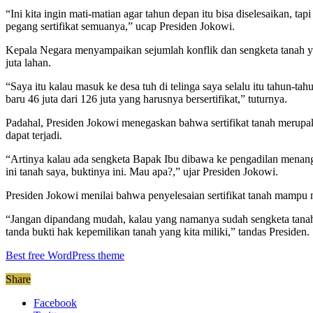
“Ini kita ingin mati-matian agar tahun depan itu bisa diselesaikan, tap
pegang sertifikat semuanya,” ucap Presiden Jokowi.
Kepala Negara menyampaikan sejumlah konflik dan sengketa tanah yang 
juta lahan.
“Saya itu kalau masuk ke desa tuh di telinga saya selalu itu tahun-tah
baru 46 juta dari 126 juta yang harusnya bersertifikat,” tuturnya.
Padahal, Presiden Jokowi menegaskan bahwa sertifikat tanah merupaka
dapat terjadi.
“Artinya kalau ada sengketa Bapak Ibu dibawa ke pengadilan menang k
ini tanah saya, buktinya ini. Mau apa?,” ujar Presiden Jokowi.
Presiden Jokowi menilai bahwa penyelesaian sertifikat tanah mampu me
“Jangan dipandang mudah, kalau yang namanya sudah sengketa tanah
tanda bukti hak kepemilikan tanah yang kita miliki,” tandas Presiden.
Best free WordPress theme
Share
Facebook