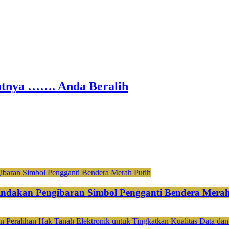
nya ……. Anda Beralih
ndakan Pengibaran Simbol Pengganti Bendera Merah